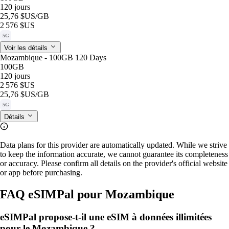
120 jours
25,76 $US
/GB
2 576 $US
5G
Voir les détails
Mozambique - 100GB 120 Days
100GB
120 jours
2 576 $US
25,76 $US
/GB
5G
Détails
Data plans for this provider are automatically updated. While we strive
to keep the information accurate, we cannot guarantee its completeness
or accuracy. Please confirm all details on the provider's official website
or app before purchasing.
FAQ eSIMPal pour Mozambique
eSIMPal propose-t-il une eSIM à données illimitées
pour le Mozambique ?