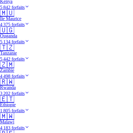
Kenya
5 842 forfaits
🇲🇺
Île Maurice
4 375 forfaits
🇺🇬
Ouganda
5 134 forfaits
🇹🇿
Tanzanie
5 442 forfaits
🇿🇲
Zambie
4 498 forfaits
🇷🇼
Rwanda
3 202 forfaits
🇪🇹
Éthiopie
1 805 forfaits
🇲🇼
Malawi
4 183 forfaits