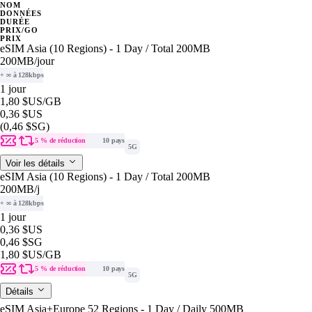
NOM
DONNÉES
DURÉE
PRIX/GO
PRIX
eSIM Asia (10 Regions) - 1 Day / Total 200MB
200MB
/jour
+ ∞ à 128kbps
1 jour
1,80 $US
/GB
0,36 $US
(0,46 $SG)
5 % de réduction
10 pays
5G
Voir les détails
eSIM Asia (10 Regions) - 1 Day / Total 200MB
200MB
/j
+ ∞ à 128kbps
1 jour
0,36 $US
0,46 $SG
1,80 $US
/GB
5 % de réduction
10 pays
5G
Détails
eSIM Asia+Europe 52 Regions - 1 Day / Daily 500MB