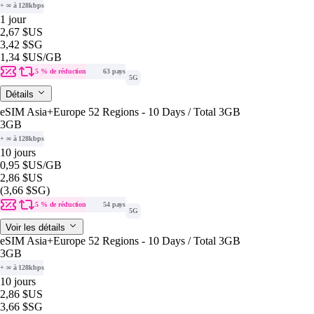
+ ∞ à 128kbps
1 jour
2,67 $US
3,42 $SG
1,34 $US
/GB
5 % de réduction
63 pays
5G
Détails
eSIM Asia+Europe 52 Regions - 10 Days / Total 3GB
3GB
+ ∞ à 128kbps
10 jours
0,95 $US
/GB
2,86 $US
(3,66 $SG)
5 % de réduction
54 pays
5G
Voir les détails
eSIM Asia+Europe 52 Regions - 10 Days / Total 3GB
3GB
+ ∞ à 128kbps
10 jours
2,86 $US
3,66 $SG