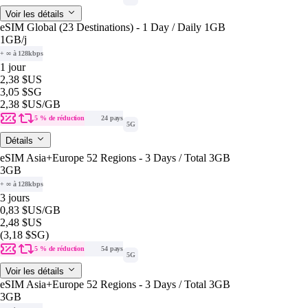
Voir les détails
eSIM Global (23 Destinations) - 1 Day / Daily 1GB
1GB
/j
+ ∞ à 128kbps
1 jour
2,38 $US
3,05 $SG
2,38 $US
/GB
5 % de réduction
24 pays
5G
Détails
eSIM Asia+Europe 52 Regions - 3 Days / Total 3GB
3GB
+ ∞ à 128kbps
3 jours
0,83 $US
/GB
2,48 $US
(3,18 $SG)
5 % de réduction
54 pays
5G
Voir les détails
eSIM Asia+Europe 52 Regions - 3 Days / Total 3GB
3GB