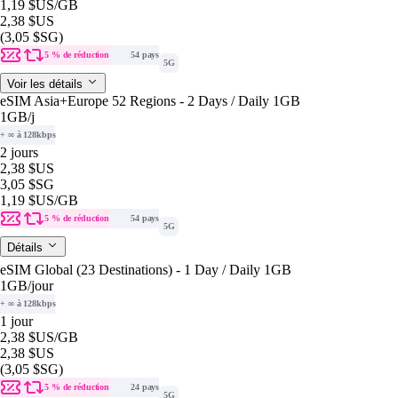
1,19 $US
/GB
2,38 $US
(3,05 $SG)
5 % de réduction
54 pays
5G
Voir les détails
eSIM Asia+Europe 52 Regions - 2 Days / Daily 1GB
1GB
/j
+ ∞ à 128kbps
2 jours
2,38 $US
3,05 $SG
1,19 $US
/GB
5 % de réduction
54 pays
5G
Détails
eSIM Global (23 Destinations) - 1 Day / Daily 1GB
1GB
/jour
+ ∞ à 128kbps
1 jour
2,38 $US
/GB
2,38 $US
(3,05 $SG)
5 % de réduction
24 pays
5G