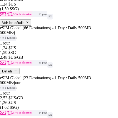
1,24 $US
(1,59 $SG)
5 % de réduction
63 pays
5G
Voir les détails
eSIM Global (66 Destinations) - 1 Day / Daily 500MB
500MB
/j
+ ∞ à 128kbps
1 jour
1,24 $US
1,59 $SG
2,48 $US
/GB
5 % de réduction
63 pays
5G
Détails
eSIM Global (23 Destinations) - 1 Day / Daily 500MB
500MB
/jour
+ ∞ à 128kbps
1 jour
2,53 $US
/GB
1,26 $US
(1,62 $SG)
5 % de réduction
24 pays
5G