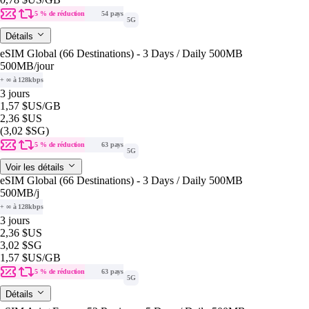
5 % de réduction
54 pays
5G
Détails
eSIM Global (66 Destinations) - 3 Days / Daily 500MB
500MB
/jour
+ ∞ à 128kbps
3 jours
1,57 $US
/GB
2,36 $US
(3,02 $SG)
5 % de réduction
63 pays
5G
Voir les détails
eSIM Global (66 Destinations) - 3 Days / Daily 500MB
500MB
/j
+ ∞ à 128kbps
3 jours
2,36 $US
3,02 $SG
1,57 $US
/GB
5 % de réduction
63 pays
5G
Détails