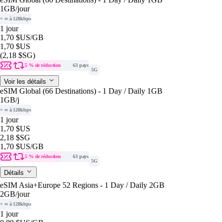
1GB
/jour
+ ∞ à 128kbps
1 jour
1,70 $US
/GB
1,70 $US
(2,18 $SG)
5 % de réduction
63 pays
5G
Voir les détails
eSIM Global (66 Destinations) - 1 Day / Daily 1GB
1GB
/j
+ ∞ à 128kbps
1 jour
1,70 $US
2,18 $SG
1,70 $US
/GB
5 % de réduction
63 pays
5G
Détails
eSIM Asia+Europe 52 Regions - 1 Day / Daily 2GB
2GB
/jour
+ ∞ à 128kbps
1 jour