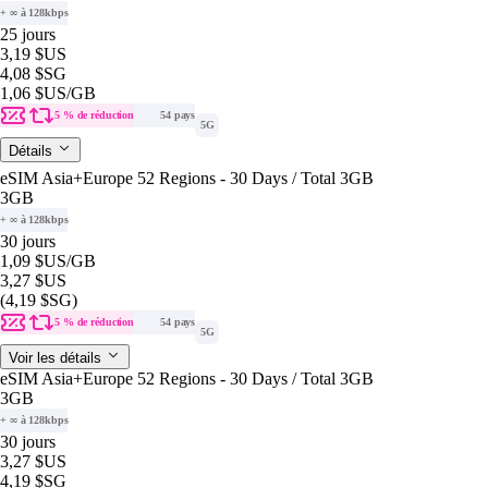
+ ∞ à 128kbps
25 jours
3,19 $US
4,08 $SG
1,06 $US
/GB
5 % de réduction
54 pays
5G
Détails
eSIM Asia+Europe 52 Regions - 30 Days / Total 3GB
3GB
+ ∞ à 128kbps
30 jours
1,09 $US
/GB
3,27 $US
(4,19 $SG)
5 % de réduction
54 pays
5G
Voir les détails
eSIM Asia+Europe 52 Regions - 30 Days / Total 3GB
3GB
+ ∞ à 128kbps
30 jours
3,27 $US
4,19 $SG