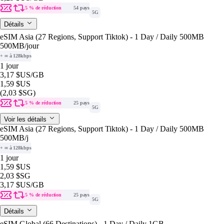
5 % de réduction
54 pays
5G
Détails
eSIM Asia (27 Regions, Support Tiktok) - 1 Day / Daily 500MB
500MB
/jour
+ ∞ à 128kbps
1 jour
3,17 $US
/GB
1,59 $US
(2,03 $SG)
5 % de réduction
25 pays
5G
Voir les détails
eSIM Asia (27 Regions, Support Tiktok) - 1 Day / Daily 500MB
500MB
/j
+ ∞ à 128kbps
1 jour
1,59 $US
2,03 $SG
3,17 $US
/GB
5 % de réduction
25 pays
5G
Détails
eSIM Global (66 Destinations) - 1 Day / Daily 1GB