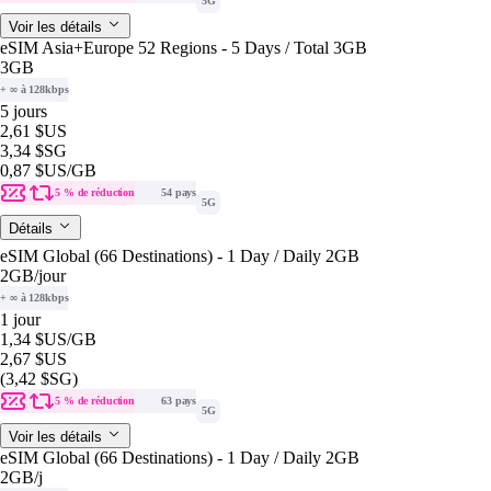
5G
Voir les détails
eSIM Asia+Europe 52 Regions - 5 Days / Total 3GB
3GB
+ ∞ à 128kbps
5 jours
2,61 $US
3,34 $SG
0,87 $US
/GB
5 % de réduction
54 pays
5G
Détails
eSIM Global (66 Destinations) - 1 Day / Daily 2GB
2GB
/jour
+ ∞ à 128kbps
1 jour
1,34 $US
/GB
2,67 $US
(3,42 $SG)
5 % de réduction
63 pays
5G
Voir les détails
eSIM Global (66 Destinations) - 1 Day / Daily 2GB
2GB
/j