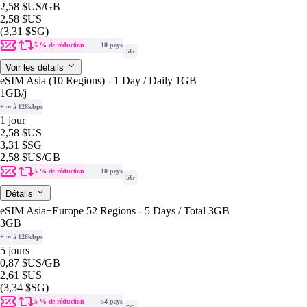
2,58 $US
/GB
2,58 $US
(3,31 $SG)
5 % de réduction
10 pays
5G
Voir les détails
eSIM Asia (10 Regions) - 1 Day / Daily 1GB
1GB
/j
+ ∞ à 128kbps
1 jour
2,58 $US
3,31 $SG
2,58 $US
/GB
5 % de réduction
10 pays
5G
Détails
eSIM Asia+Europe 52 Regions - 5 Days / Total 3GB
3GB
+ ∞ à 128kbps
5 jours
0,87 $US
/GB
2,61 $US
(3,34 $SG)
5 % de réduction
54 pays