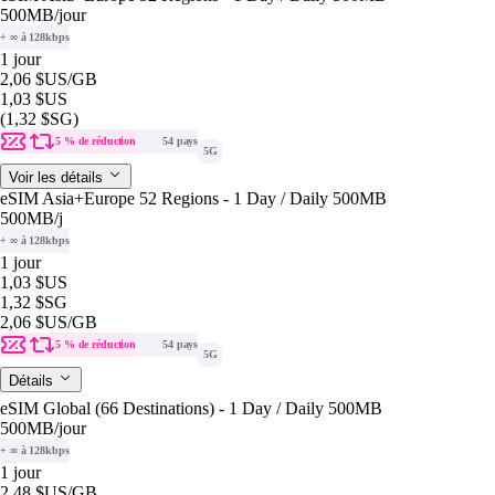
500MB
/jour
+ ∞ à 128kbps
1 jour
2,06 $US
/GB
1,03 $US
(1,32 $SG)
5 % de réduction
54 pays
5G
Voir les détails
eSIM Asia+Europe 52 Regions - 1 Day / Daily 500MB
500MB
/j
+ ∞ à 128kbps
1 jour
1,03 $US
1,32 $SG
2,06 $US
/GB
5 % de réduction
54 pays
5G
Détails
eSIM Global (66 Destinations) - 1 Day / Daily 500MB
500MB
/jour
+ ∞ à 128kbps
1 jour
2,48 $US
/GB