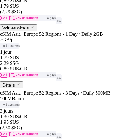
0,89 $US
/GB
1,79 $US
(2,29 $SG)
5 % de réduction
54 pays
5G
Voir les détails
eSIM Asia+Europe 52 Regions - 1 Day / Daily 2GB
2GB
/j
+ ∞ à 128kbps
1 jour
1,79 $US
2,29 $SG
0,89 $US
/GB
5 % de réduction
54 pays
5G
Détails
eSIM Asia+Europe 52 Regions - 3 Days / Daily 500MB
500MB
/jour
+ ∞ à 128kbps
3 jours
1,30 $US
/GB
1,95 $US
(2,50 $SG)
5 % de réduction
54 pays
5G