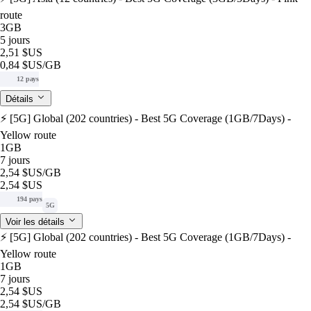
route
3GB
5 jours
2,51 $US
0,84 $US
/GB
12 pays
Détails
⚡️ [5G] Global (202 countries) - Best 5G Coverage (1GB/7Days) -
Yellow route
1GB
7 jours
2,54 $US
/GB
2,54 $US
194 pays
5G
Voir les détails
⚡️ [5G] Global (202 countries) - Best 5G Coverage (1GB/7Days) -
Yellow route
1GB
7 jours
2,54 $US
2,54 $US
/GB