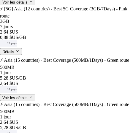
Voir les détails
⚡️ [5G] Asia (12 countries) - Best 5G Coverage (3GB/7Days) - Pink
route
3GB
7 jours
2,64 $US
0,88 $US
/GB
12 pays
Détails
⚡️ Asia (15 countries) - Best Coverage (500MB/1Days) - Green route
500MB
1 jour
5,28 $US
/GB
2,64 $US
14 pays
Voir les détails
⚡️ Asia (15 countries) - Best Coverage (500MB/1Days) - Green route
500MB
1 jour
2,64 $US
5,28 $US
/GB