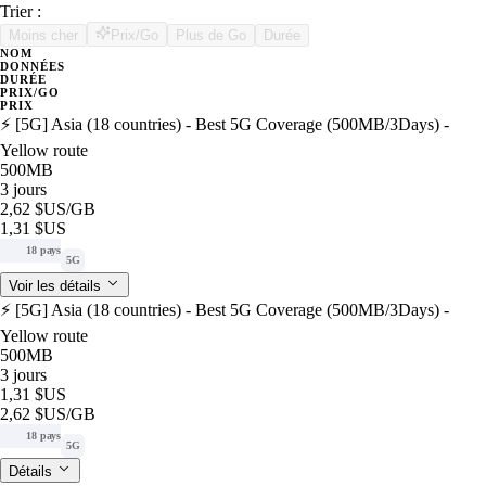
Trier :
Moins cher
Prix/Go
Plus de Go
Durée
NOM
DONNÉES
DURÉE
PRIX/GO
PRIX
⚡️ [5G] Asia (18 countries) - Best 5G Coverage (500MB/3Days) -
Yellow route
500MB
3 jours
2,62 $US
/GB
1,31 $US
18 pays
5G
Voir les détails
⚡️ [5G] Asia (18 countries) - Best 5G Coverage (500MB/3Days) -
Yellow route
500MB
3 jours
1,31 $US
2,62 $US
/GB
18 pays
5G
Détails