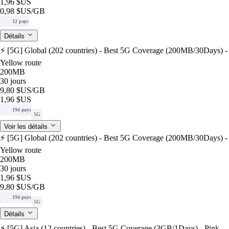
1,96 $US
0,98 $US
/GB
12 pays
Détails
⚡️ [5G] Global (202 countries) - Best 5G Coverage (200MB/30Days) -
Yellow route
200MB
30 jours
9,80 $US
/GB
1,96 $US
194 pays
5G
Voir les détails
⚡️ [5G] Global (202 countries) - Best 5G Coverage (200MB/30Days) -
Yellow route
200MB
30 jours
1,96 $US
9,80 $US
/GB
194 pays
5G
Détails
⚡️ [5G] Asia (12 countries) - Best 5G Coverage (3GB/1Days) - Pink