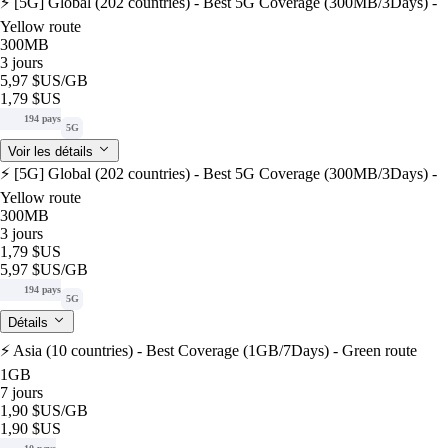
⚡️ [5G] Global (202 countries) - Best 5G Coverage (300MB/3Days) -
Yellow route
300MB
3 jours
5,97 $US
/GB
1,79 $US
194 pays
5G
Voir les détails
⚡️ [5G] Global (202 countries) - Best 5G Coverage (300MB/3Days) -
Yellow route
300MB
3 jours
1,79 $US
5,97 $US
/GB
194 pays
5G
Détails
⚡️ Asia (10 countries) - Best Coverage (1GB/7Days) - Green route
1GB
7 jours
1,90 $US
/GB
1,90 $US