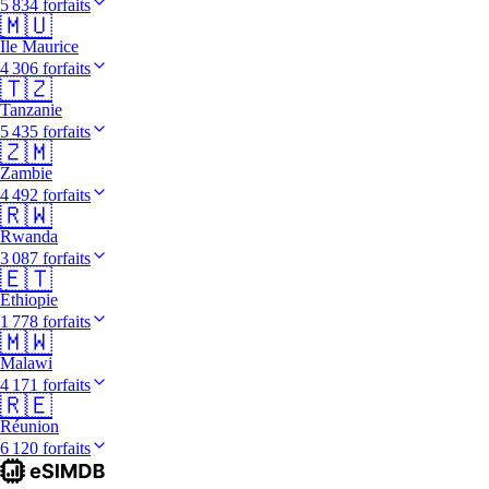
5 834 forfaits
🇲🇺
Île Maurice
4 306 forfaits
🇹🇿
Tanzanie
5 435 forfaits
🇿🇲
Zambie
4 492 forfaits
🇷🇼
Rwanda
3 087 forfaits
🇪🇹
Éthiopie
1 778 forfaits
🇲🇼
Malawi
4 171 forfaits
🇷🇪
Réunion
6 120 forfaits