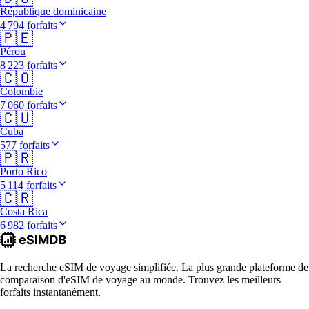
République dominicaine
4 794 forfaits
🇵🇪
Pérou
8 223 forfaits
🇨🇴
Colombie
7 060 forfaits
🇨🇺
Cuba
577 forfaits
🇵🇷
Porto Rico
5 114 forfaits
🇨🇷
Costa Rica
6 982 forfaits
La recherche eSIM de voyage simplifiée. La plus grande plateforme de
comparaison d'eSIM de voyage au monde. Trouvez les meilleurs
forfaits instantanément.