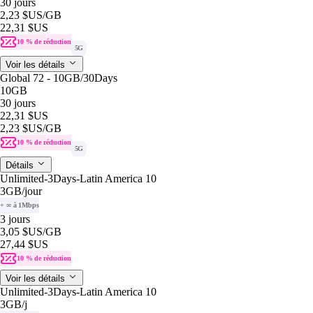
30 jours
2,23 $US
/GB
22,31 $US
10 % de réduction
5G
Voir les détails
Global 72 - 10GB/30Days
10GB
30 jours
22,31 $US
2,23 $US
/GB
10 % de réduction
5G
Détails
Unlimited-3Days-Latin America 10
3GB
/jour
+ ∞ à 1Mbps
3 jours
3,05 $US
/GB
27,44 $US
10 % de réduction
Voir les détails
Unlimited-3Days-Latin America 10
3GB
/j