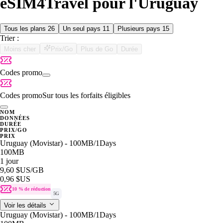
eSIM4Travel pour l'Uruguay
Tous les plans
26
Un seul pays
11
Plusieurs pays
15
Trier :
Moins cher
Prix/Go
Plus de Go
Durée
Codes promo
Codes promo
Sur tous les forfaits éligibles
NOM
DONNÉES
DURÉE
PRIX/GO
PRIX
Uruguay (Movistar) - 100MB/1Days
100MB
1 jour
9,60 $US
/GB
0,96 $US
10 % de réduction
5G
Voir les détails
Uruguay (Movistar) - 100MB/1Days