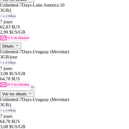
Unlimited-7Days-Latin America 10
3GB
/j
+ ∞ à 1Mbps
7 jours
62,83 $US
2,99 $US
/GB
10 % de réduction
Détails
Unlimited-7Days-Uruguay (Movistar)
3GB
/jour
+ ∞ à 1Mbps
7 jours
3,08 $US
/GB
64,78 $US
10 % de réduction
5G
Voir les détails
Unlimited-7Days-Uruguay (Movistar)
3GB
/j
+ ∞ à 1Mbps
7 jours
64,78 $US
3,08 $US
/GB