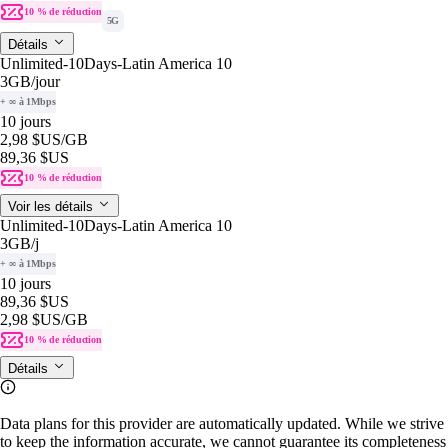
10 % de réduction
5G
Détails
Unlimited-10Days-Latin America 10
3GB
/jour
+ ∞ à 1Mbps
10 jours
2,98 $US
/GB
89,36 $US
10 % de réduction
Voir les détails
Unlimited-10Days-Latin America 10
3GB
/j
+ ∞ à 1Mbps
10 jours
89,36 $US
2,98 $US
/GB
10 % de réduction
Détails
Data plans for this provider are automatically updated. While we strive
to keep the information accurate, we cannot guarantee its completeness