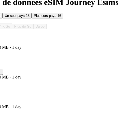
s de données eSIM Journey Esims 
4
Un seul pays
18
Plusieurs pays
16
Prix/Go
Plus de Go
Durée
0 MB · 1 day
0 MB · 1 day
0 MB · 1 day