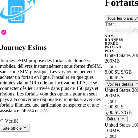
Forfait
Tous les plans
3
Trier :
Moins cher
NOM
DONNÉES
DURÉE
Journey Esims
PRIX/GO
PRIX
United States 20
Journey eSIM propose des forfaits de données
200MB
mobiles, délivrés instantanément sous forme d'eSIM,
1 jour
sans carte SIM physique. Les voyageurs peuvent
5,00 $US
/GB
acheter un forfait en ligne, l'installer en quelques
1,00 $US
minutes via un QR code ou l'activation LPA, et se
Voir les détails
connecter dès leur arrivée dans plus de 150 pays et
United States 20
régions. Les forfaits vont des options pour un seul
200MB
pays à la couverture régionale et mondiale, avec des
1 jour
forfaits illimités, une tarification transparente et une
1,00 $US
assistance 24h/24 et 7j/7.
5,00 $US
/GB
Détails
Vérifié
United States 10
Site officiel
100MB
1 jour