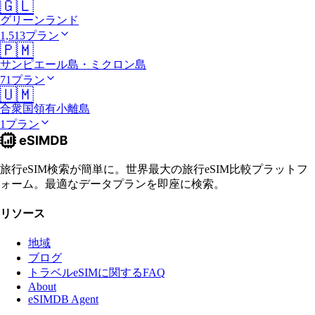
🇬🇱
グリーンランド
1,513プラン
🇵🇲
サンピエール島・ミクロン島
71プラン
🇺🇲
合衆国領有小離島
1プラン
旅行eSIM検索が簡単に。世界最大の旅行eSIM比較プラットフ
ォーム。最適なデータプランを即座に検索。
リソース
地域
ブログ
トラベルeSIMに関するFAQ
About
eSIMDB Agent