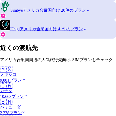
Simbye
アメリカ合衆国向け 20件のプラン
Ubigi
アメリカ合衆国向け 41件のプラン
近くの渡航先
アメリカ合衆国周辺の人気旅行先向けeSIMプランもチェック
🇲🇽
メキシコ
9,881プラン
🇨🇦
カナダ
10,663プラン
🇧🇲
バミューダ
2,238プラン