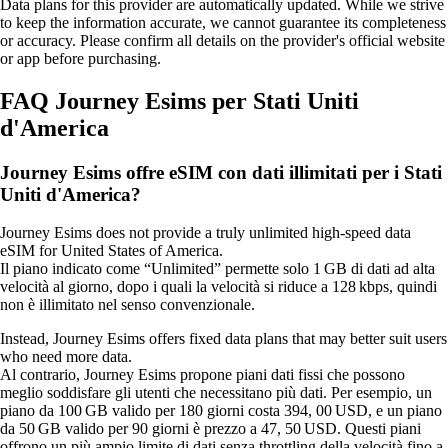
Data plans for this provider are automatically updated. While we strive
to keep the information accurate, we cannot guarantee its completeness
or accuracy. Please confirm all details on the provider's official website
or app before purchasing.
FAQ Journey Esims per Stati Uniti
d'America
Journey Esims offre eSIM con dati illimitati per i Stati
Uniti d'America?
Journey Esims does not provide a truly unlimited high‑speed data
eSIM for United States of America.
Il piano indicato come “Unlimited” permette solo 1 GB di dati ad alta
velocità al giorno, dopo i quali la velocità si riduce a 128 kbps, quindi
non è illimitato nel senso convenzionale.
Instead, Journey Esims offers fixed data plans that may better suit users
who need more data.
Al contrario, Journey Esims propone piani dati fissi che possono
meglio soddisfare gli utenti che necessitano più dati. Per esempio, un
piano da 100 GB valido per 180 giorni costa 394, 00 USD, e un piano
da 50 GB valido per 90 giorni è prezzo a 47, 50 USD. Questi piani
offrono un più ampio limite di dati senza throttling della velocità fino a