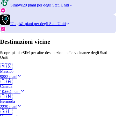
Simbye
20 piani per degli Stati Uniti
Ubigi
41 piani per degli Stati Uniti
Destinazioni vicine
Scopri piani eSIM per altre destinazioni nelle vicinanze degli Stati
Uniti
🇲🇽
Messico
9882 piani
🇨🇦
Canada
10.664 piani
🇧🇲
Bermuda
2239 piani
🇬🇱