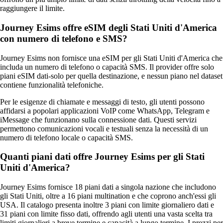
raggiungere il limite.
Journey Esims offre eSIM degli Stati Uniti d'America
con numero di telefono e SMS?
Journey Esims non fornisce una eSIM per gli Stati Uniti d'America che
includa un numero di telefono o capacità SMS. Il provider offre solo
piani eSIM dati‑solo per quella destinazione, e nessun piano nel dataset
contiene funzionalità telefoniche.
Per le esigenze di chiamate e messaggi di testo, gli utenti possono
affidarsi a popolari applicazioni VoIP come WhatsApp, Telegram e
iMessage che funzionano sulla connessione dati. Questi servizi
permettono comunicazioni vocali e testuali senza la necessità di un
numero di telefono locale o capacità SMS.
Quanti piani dati offre Journey Esims per gli Stati
Uniti d'America?
Journey Esims fornisce 18 piani dati a singola nazione che includono
gli Stati Uniti, oltre a 16 piani multination e che coprono anch'essi gli
USA. Il catalogo presenta inoltre 3 piani con limite giornaliero dati e
31 piani con limite fisso dati, offrendo agli utenti una vasta scelta tra
limiti giornalieri a breve termine e capacità a lungo termine. I prezzi per