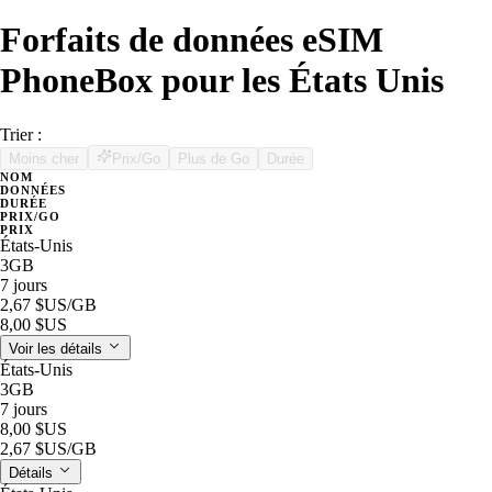
Forfaits de données eSIM
PhoneBox pour les États Unis
Trier :
Moins cher
Prix/Go
Plus de Go
Durée
NOM
DONNÉES
DURÉE
PRIX/GO
PRIX
États-Unis
3GB
7 jours
2,67 $US
/GB
8,00 $US
Voir les détails
États-Unis
3GB
7 jours
8,00 $US
2,67 $US
/GB
Détails