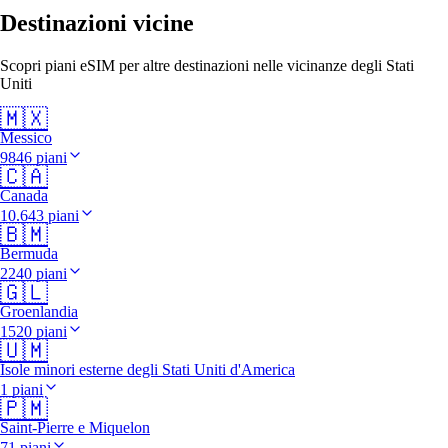
Destinazioni vicine
Scopri piani eSIM per altre destinazioni nelle vicinanze degli Stati
Uniti
🇲🇽
Messico
9846 piani
🇨🇦
Canada
10.643 piani
🇧🇲
Bermuda
2240 piani
🇬🇱
Groenlandia
1520 piani
🇺🇲
Isole minori esterne degli Stati Uniti d'America
1 piani
🇵🇲
Saint-Pierre e Miquelon
71 piani