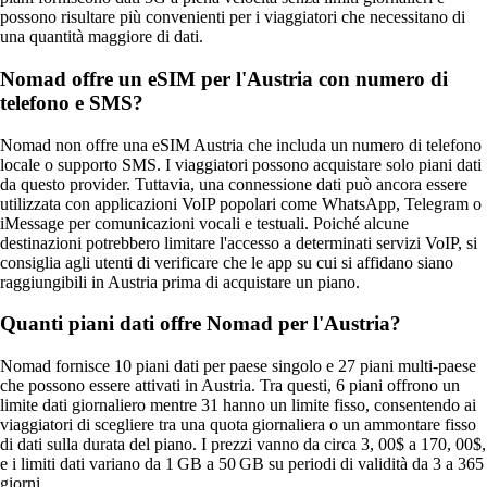
possono risultare più convenienti per i viaggiatori che necessitano di
una quantità maggiore di dati.
Nomad offre un eSIM per l'Austria con numero di
telefono e SMS?
Nomad non offre una eSIM Austria che includa un numero di telefono
locale o supporto SMS. I viaggiatori possono acquistare solo piani dati
da questo provider. Tuttavia, una connessione dati può ancora essere
utilizzata con applicazioni VoIP popolari come WhatsApp, Telegram o
iMessage per comunicazioni vocali e testuali. Poiché alcune
destinazioni potrebbero limitare l'accesso a determinati servizi VoIP, si
consiglia agli utenti di verificare che le app su cui si affidano siano
raggiungibili in Austria prima di acquistare un piano.
Quanti piani dati offre Nomad per l'Austria?
Nomad fornisce 10 piani dati per paese singolo e 27 piani multi-paese
che possono essere attivati in Austria. Tra questi, 6 piani offrono un
limite dati giornaliero mentre 31 hanno un limite fisso, consentendo ai
viaggiatori di scegliere tra una quota giornaliera o un ammontare fisso
di dati sulla durata del piano. I prezzi vanno da circa 3, 00$ a 170, 00$,
e i limiti dati variano da 1 GB a 50 GB su periodi di validità da 3 a 365
giorni.