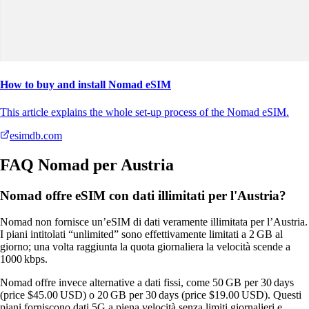
How to buy and install Nomad eSIM
This article explains the whole set-up process of the Nomad eSIM.
esimdb.com
FAQ Nomad per Austria
Nomad offre eSIM con dati illimitati per l'Austria?
Nomad non fornisce un’eSIM di dati veramente illimitata per l’Austria.
I piani intitolati “unlimited” sono effettivamente limitati a 2 GB al
giorno; una volta raggiunta la quota giornaliera la velocità scende a
1000 kbps.
Nomad offre invece alternative a dati fissi, come 50 GB per 30 days
(price $45.00 USD) o 20 GB per 30 days (price $19.00 USD). Questi
piani forniscono dati 5G a piena velocità senza limiti giornalieri e