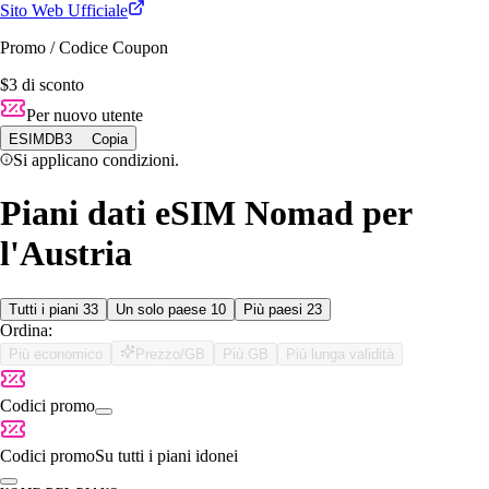
Sito Web Ufficiale
Promo / Codice Coupon
$3 di sconto
Per nuovo utente
ESIMDB3
Copia
Si applicano condizioni.
Piani dati eSIM Nomad per
l'Austria
Tutti i piani
33
Un solo paese
10
Più paesi
23
Ordina:
Più economico
Prezzo/GB
Più GB
Più lunga validità
Codici promo
Codici promo
Su tutti i piani idonei