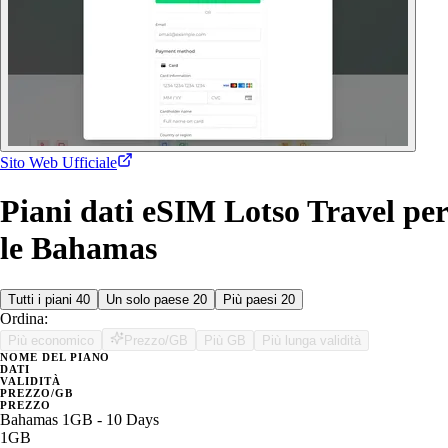
Sito Web Ufficiale
Piani dati eSIM Lotso Travel per
le Bahamas
Tutti i piani
40
Un solo paese
20
Più paesi
20
Ordina:
Più economico
Prezzo/GB
Più GB
Più lunga validità
NOME DEL PIANO
DATI
VALIDITÀ
PREZZO/GB
PREZZO
Bahamas 1GB - 10 Days
1GB