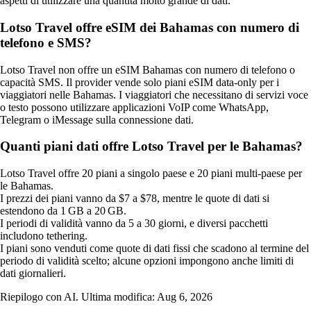
aspetti di utilizzare una quantità molto grande di dati.
Lotso Travel offre eSIM dei Bahamas con numero di
telefono e SMS?
Lotso Travel non offre un eSIM Bahamas con numero di telefono o
capacità SMS. Il provider vende solo piani eSIM data‑only per i
viaggiatori nelle Bahamas. I viaggiatori che necessitano di servizi voce
o testo possono utilizzare applicazioni VoIP come WhatsApp,
Telegram o iMessage sulla connessione dati.
Quanti piani dati offre Lotso Travel per le Bahamas?
Lotso Travel offre 20 piani a singolo paese e 20 piani multi-paese per
le Bahamas.
I prezzi dei piani vanno da $7 a $78, mentre le quote di dati si
estendono da 1 GB a 20 GB.
I periodi di validità vanno da 5 a 30 giorni, e diversi pacchetti
includono tethering.
I piani sono venduti come quote di dati fissi che scadono al termine del
periodo di validità scelto; alcune opzioni impongono anche limiti di
dati giornalieri.
Riepilogo con AI. Ultima modifica:
Aug 6, 2026