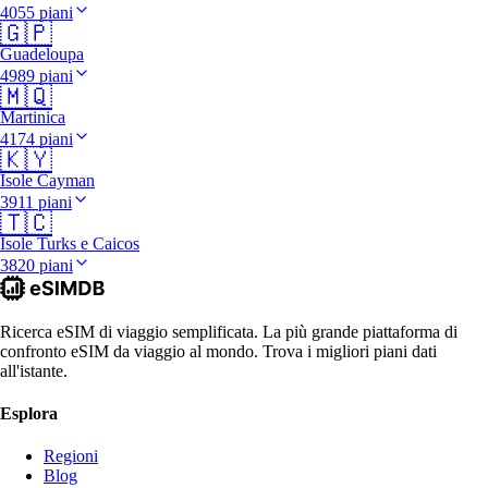
4055 piani
🇬🇵
Guadeloupa
4989 piani
🇲🇶
Martinica
4174 piani
🇰🇾
Isole Cayman
3911 piani
🇹🇨
Isole Turks e Caicos
3820 piani
Ricerca eSIM di viaggio semplificata. La più grande piattaforma di
confronto eSIM da viaggio al mondo. Trova i migliori piani dati
all'istante.
Esplora
Regioni
Blog