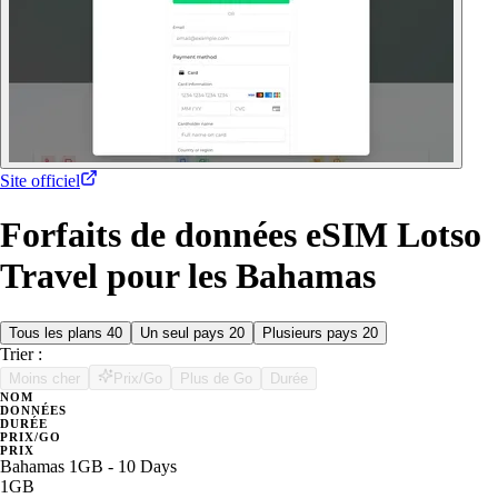
Site officiel
Forfaits de données eSIM Lotso
Travel pour les Bahamas
Tous les plans
40
Un seul pays
20
Plusieurs pays
20
Trier :
Moins cher
Prix/Go
Plus de Go
Durée
NOM
DONNÉES
DURÉE
PRIX/GO
PRIX
Bahamas 1GB - 10 Days
1GB