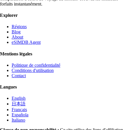
forfaits instantanément.
Explorer
Régions
Blog
About
eSIMDB Agent
Mentions légales
Politique de confidentialité
Conditions d'utilisation
Contact
Langues
English
日本語
Français
Española
Italiano
Clause de non-responsabilité :
Ce site utilise des liens d'affiliation