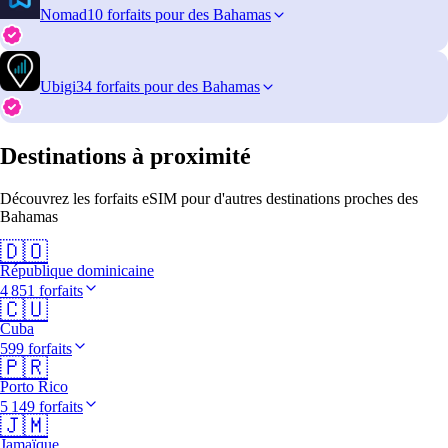
Nomad
10 forfaits pour des Bahamas
Ubigi
34 forfaits pour des Bahamas
Destinations à proximité
Découvrez les forfaits eSIM pour d'autres destinations proches des
Bahamas
🇩🇴
République dominicaine
4 851 forfaits
🇨🇺
Cuba
599 forfaits
🇵🇷
Porto Rico
5 149 forfaits
🇯🇲
Jamaïque