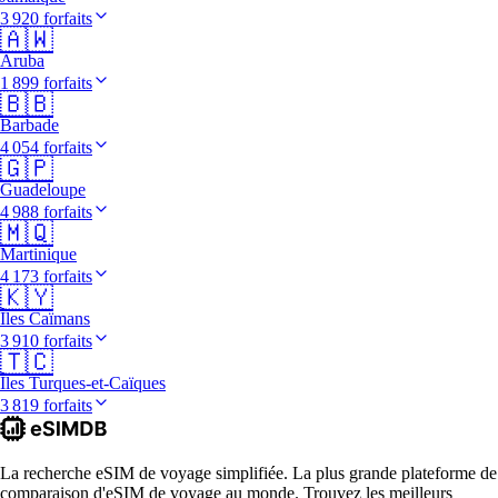
3 920 forfaits
🇦🇼
Aruba
1 899 forfaits
🇧🇧
Barbade
4 054 forfaits
🇬🇵
Guadeloupe
4 988 forfaits
🇲🇶
Martinique
4 173 forfaits
🇰🇾
Îles Caïmans
3 910 forfaits
🇹🇨
Îles Turques-et-Caïques
3 819 forfaits
La recherche eSIM de voyage simplifiée. La plus grande plateforme de
comparaison d'eSIM de voyage au monde. Trouvez les meilleurs