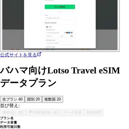
公式サイトを見る
バハマ向けLotso Travel eSIM
データプラン
全プラン
40
国別
20
複数国
20
並び替え:
価格(安い順)
GB単価(低い順)
データ容量
有効期間
プラン名
データ容量
利用可能日数