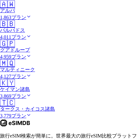
🇦🇼
アルバ
1,863プラン
🇧🇧
バルバドス
4,011プラン
🇬🇵
グアドループ
4,959プラン
🇲🇶
マルティニーク
4,127プラン
🇰🇾
ケイマン諸島
3,869プラン
🇹🇨
タークス・カイコス諸島
3,779プラン
旅行eSIM検索が簡単に。世界最大の旅行eSIM比較プラットフ