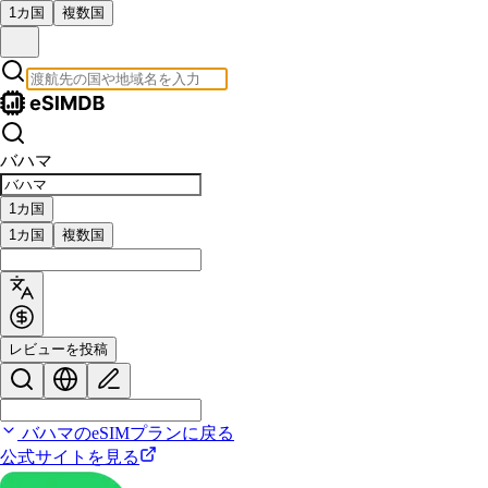
1カ国
複数国
バハマ
1カ国
1カ国
複数国
レビューを投稿
バハマのeSIMプランに戻る
公式サイトを見る