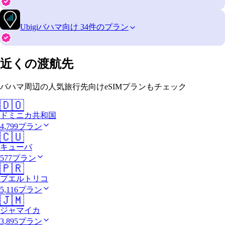
Ubigi
バハマ向け 34件のプラン
近くの渡航先
バハマ周辺の人気旅行先向けeSIMプランもチェック
🇩🇴
ドミニカ共和国
4,799プラン
🇨🇺
キューバ
577プラン
🇵🇷
プエルトリコ
5,116プラン
🇯🇲
ジャマイカ
3,895プラン