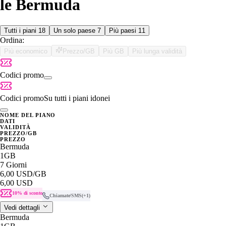
le Bermuda
Tutti i piani
18
Un solo paese
7
Più paesi
11
Ordina:
Più economico
Prezzo/GB
Più GB
Più lunga validità
Codici promo
Codici promo
Su tutti i piani idonei
NOME DEL PIANO
DATI
VALIDITÀ
PREZZO/GB
PREZZO
Bermuda
1GB
7 Giorni
6,00 USD
/GB
6,00 USD
10% di sconto
Chiamate/SMS
(+1)
Vedi dettagli
Bermuda