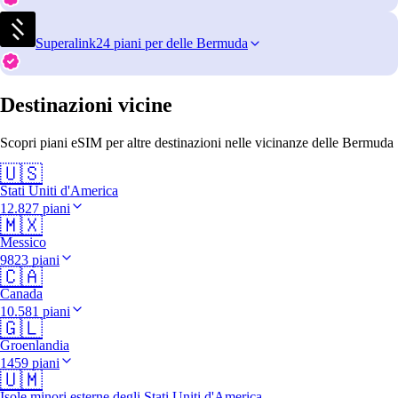
Superalink
24 piani per delle Bermuda
Destinazioni vicine
Scopri piani eSIM per altre destinazioni nelle vicinanze delle Bermuda
🇺🇸
Stati Uniti d'America
12.827 piani
🇲🇽
Messico
9823 piani
🇨🇦
Canada
10.581 piani
🇬🇱
Groenlandia
1459 piani
🇺🇲
Isole minori esterne degli Stati Uniti d'America