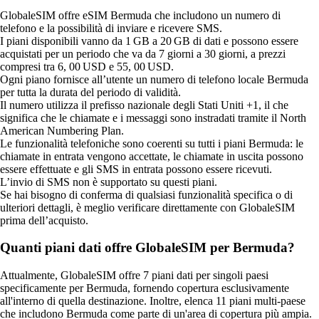
GlobaleSIM offre eSIM Bermuda che includono un numero di
telefono e la possibilità di inviare e ricevere SMS.
I piani disponibili vanno da 1 GB a 20 GB di dati e possono essere
acquistati per un periodo che va da 7 giorni a 30 giorni, a prezzi
compresi tra 6, 00 USD e 55, 00 USD.
Ogni piano fornisce all’utente un numero di telefono locale Bermuda
per tutta la durata del periodo di validità.
Il numero utilizza il prefisso nazionale degli Stati Uniti +1, il che
significa che le chiamate e i messaggi sono instradati tramite il North
American Numbering Plan.
Le funzionalità telefoniche sono coerenti su tutti i piani Bermuda: le
chiamate in entrata vengono accettate, le chiamate in uscita possono
essere effettuate e gli SMS in entrata possono essere ricevuti.
L’invio di SMS non è supportato su questi piani.
Se hai bisogno di conferma di qualsiasi funzionalità specifica o di
ulteriori dettagli, è meglio verificare direttamente con GlobaleSIM
prima dell’acquisto.
Quanti piani dati offre GlobaleSIM per Bermuda?
Attualmente, GlobaleSIM offre 7 piani dati per singoli paesi
specificamente per Bermuda, fornendo copertura esclusivamente
all'interno di quella destinazione. Inoltre, elenca 11 piani multi-paese
che includono Bermuda come parte di un'area di copertura più ampia.