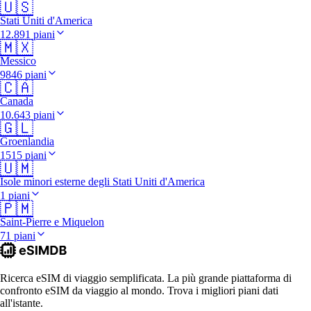
🇺🇸
Stati Uniti d'America
12.891 piani
🇲🇽
Messico
9846 piani
🇨🇦
Canada
10.643 piani
🇬🇱
Groenlandia
1515 piani
🇺🇲
Isole minori esterne degli Stati Uniti d'America
1 piani
🇵🇲
Saint-Pierre e Miquelon
71 piani
Ricerca eSIM di viaggio semplificata. La più grande piattaforma di
confronto eSIM da viaggio al mondo. Trova i migliori piani dati
all'istante.