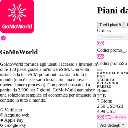
Piani d
Tutti i piani
8
U
Ordina:
Più economico
Codici promo
GoMoWorld
Codici promo
Su 
GoMoWorld fornisce agli utenti l'accesso a Internet in
oltre 170 paesi grazie a un'unica eSIM. Una volta
NOME DEL PIAN
installata la tua eSIM potrai riutilizzarla in tutto il
DATI
mondo (non è necessario installarne una nuova e
VALIDITÀ
PREZZO/GB
ripetere l'intero processo). Con prezzi trasparenti a
PREZZO
partire da 3,99€ per 7 giorni, GoMoWorld garantisce
Brunei
una soluzione semplice ed economica per rimanere in
2GB
contatto in tutto il mondo.
7 Giorni
2,50 USD
/GB
Verificato
4,99 USD
Acquisto web
€2 di sconto
Apple Pay
Google Pay
Vedi dettagli