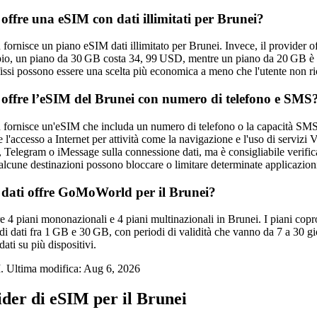
fre una eSIM con dati illimitati per Brunei?
nisce un piano eSIM dati illimitato per Brunei. Invece, il provider off
pio, un piano da 30 GB costa 34, 99 USD, mentre un piano da 20 GB è d
 fissi possono essere una scelta più economica a meno che l'utente non r
fre l’eSIM del Brunei con numero di telefono e SMS
rnisce un'eSIM che includa un numero di telefono o la capacità SMS pe
 l'accesso a Internet per attività come la navigazione e l'uso di servizi 
legram o iMessage sulla connessione dati, ma è consigliabile verificare
alcune destinazioni possono bloccare o limitare determinate applicazion
 dati offre GoMoWorld per il Brunei?
 piani mononazionali e 4 piani multinazionali in Brunei. I piani copron
di dati fra 1 GB e 30 GB, con periodi di validità che vanno da 7 a 30 gi
ati su più dispositivi.
. Ultima modifica:
Aug 6, 2026
ider di eSIM per il Brunei