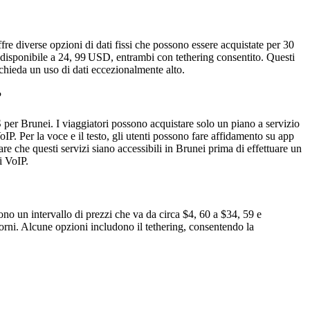
re diverse opzioni di dati fissi che possono essere acquistate per 30
isponibile a 24, 99 USD, entrambi con tethering consentito. Questi
ichieda un uso di dati eccezionalmente alto.
?
r Brunei. I viaggiatori possono acquistare solo un piano a servizio
VoIP. Per la voce e il testo, gli utenti possono fare affidamento su app
 che questi servizi siano accessibili in Brunei prima di effettuare un
i VoIP.
o un intervallo di prezzi che va da circa $4, 60 a $34, 59 e
orni. Alcune opzioni includono il tethering, consentendo la