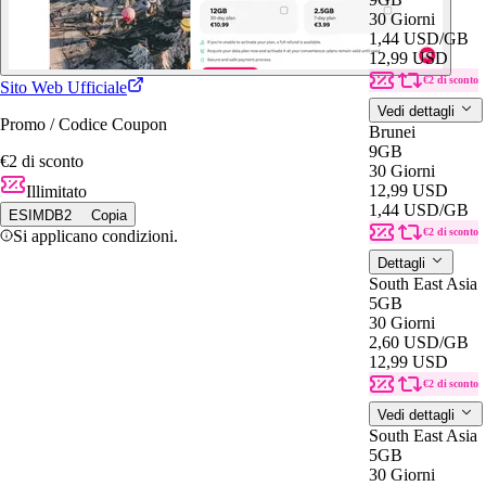
30 Giorni
1,44 USD
/GB
12,99 USD
€2 di sconto
Sito Web Ufficiale
Vedi dettagli
Promo / Codice Coupon
Brunei
9GB
€2 di sconto
30 Giorni
12,99 USD
Illimitato
1,44 USD
/GB
ESIMDB2
Copia
€2 di sconto
Si applicano condizioni.
Dettagli
South East Asia
5GB
30 Giorni
2,60 USD
/GB
12,99 USD
€2 di sconto
Vedi dettagli
South East Asia
5GB
30 Giorni