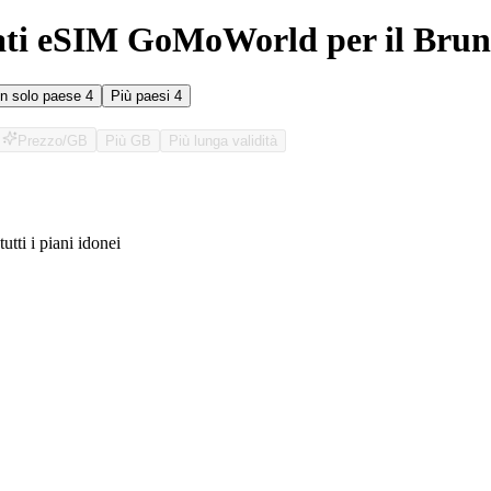
ati eSIM GoMoWorld per il Brun
n solo paese
4
Più paesi
4
Prezzo/GB
Più GB
Più lunga validità
tutti i piani idonei
O