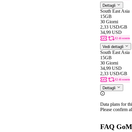
Dettagli
South East Asia
15GB
30 Giorni
2,33 USD
/GB
34,99 USD
€2 di sconto
Vedi dettagli
South East Asia
15GB
30 Giorni
34,99 USD
2,33 USD
/GB
€2 di sconto
Dettagli
Data plans for th
Please confirm al
FAQ GoMo