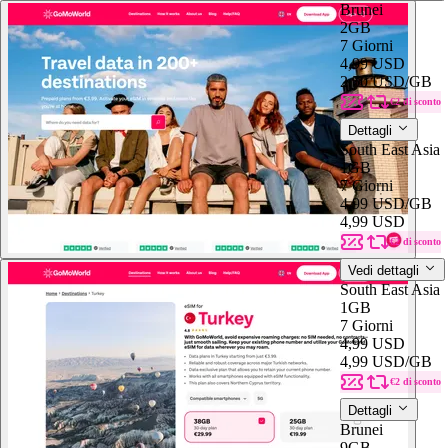
Brunei
2GB
7 Giorni
4,99 USD
2,50 USD
/GB
€2 di sconto
Dettagli
South East Asia
1GB
7 Giorni
4,99 USD
/GB
4,99 USD
€2 di sconto
Vedi dettagli
South East Asia
1GB
7 Giorni
4,99 USD
4,99 USD
/GB
€2 di sconto
Dettagli
Brunei
9GB