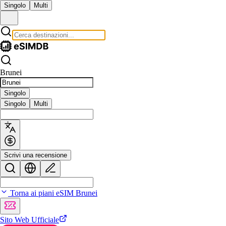
Singolo
Multi
Brunei
Singolo
Singolo
Multi
Scrivi una recensione
Torna ai piani eSIM Brunei
Sito Web Ufficiale