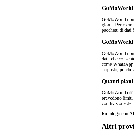
GoMoWorld of
GoMoWorld non for
giorni. Per esem
pacchetti di dati
GoMoWorld of
GoMoWorld non fo
dati, che consente
come WhatsApp, Te
acquisto, poiché 
Quanti piani
GoMoWorld offre 4
prevedono limiti 
condivisione dei d
Riepilogo con AI
Altri prov