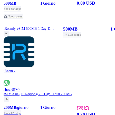
0,00 USD
500MB
1 Giorno
+ ∞ a 384kbps
Nuovi utenti
500MB
1 
iRoamly-eSIM-500MB-1 Day-Daily-Free
5G
+ ∞ a 384kbps
iRoamly
·
abesteSIM
eSIM Asia (10 Regions) - 1 Day / Total 200MB
5G
200MB
/giorno
1 Giorno
+ ∞ a 128kbps
0,30 USD