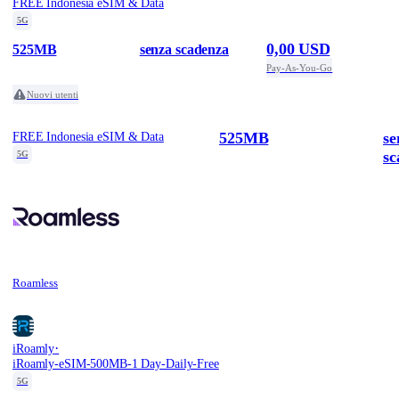
FREE Indonesia eSIM & Data
5G
0,00 USD
525MB
senza scadenza
Pay-As-You-Go
Nuovi utenti
525MB
se
FREE Indonesia eSIM & Data
sc
5G
Roamless
·
iRoamly
iRoamly-eSIM-500MB-1 Day-Daily-Free
5G