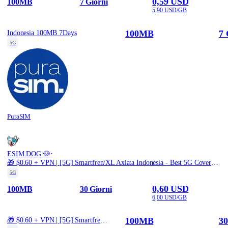
0,59 USD
100MB
7 Giorni
5,90 USD/GB
100MB
7 
Indonesia 100MB 7Days
5G
PuraSIM
·
ESIM.DOG 🐶
🎁 $0.60 + VPN | [5G] Smartfren/XL Axiata Indonesia - Best 5G Coverage (100MB/30Days) - Black route
5G
0,60 USD
100MB
30 Giorni
6,00 USD/GB
100MB
30
🎁 $0.60 + VPN | [5G] Smartfren/XL Axiata Indonesia - Best 5G Coverage (100MB/30Days) - Black route