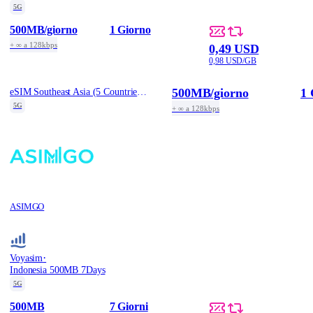
5G
500MB
/giorno
1 Giorno
+ ∞ a 128kbps
0,49 USD
0,98 USD/GB
500MB
/giorno
1 
eSIM Southeast Asia (5 Countries) - 1 Day / Daily 500MB
5G
+ ∞ a 128kbps
ASIMGO
·
Voyasim
Indonesia 500MB 7Days
5G
500MB
7 Giorni