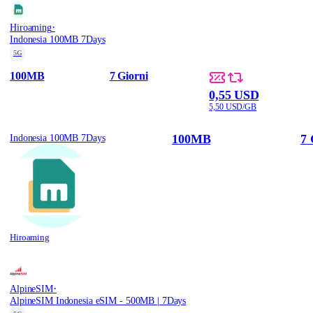
·
Hiroaming
Indonesia 100MB 7Days
5G
100MB
7 Giorni
0,55 USD
5,50 USD/GB
100MB
7 
Indonesia 100MB 7Days
Hiroaming
·
AlpineSIM
AlpineSIM Indonesia eSIM - 500MB | 7Days