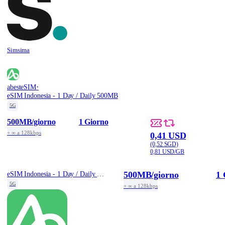
Simsima
·
abesteSIM
eSIM Indonesia - 1 Day / Daily 500MB
5G
500MB
/giorno
1 Giorno
+ ∞ a 128kbps
0,41 USD
(0,52 SGD)
0,81 USD/GB
500MB
/giorno
1 
eSIM Indonesia - 1 Day / Daily 500MB
5G
+ ∞ a 128kbps