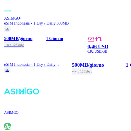
·
ASIMGO
eSIM Indonesia - 1 Day / Daily 500MB
5G
500MB
/giorno
1 Giorno
+ ∞ a 128kbps
0,46 USD
0,92 USD/GB
500MB
/giorno
1 
eSIM Indonesia - 1 Day / Daily 500MB
5G
+ ∞ a 128kbps
ASIMGO