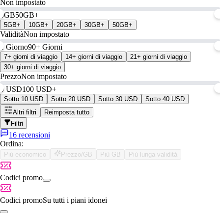
Non impostato
0GB
50GB+
5GB+
10GB+
20GB+
30GB+
50GB+
Validità
Non impostato
1 Giorno
90+ Giorni
7+ giorni di viaggio
14+ giorni di viaggio
21+ giorni di viaggio
30+ giorni di viaggio
Prezzo
Non impostato
0 USD
100 USD+
Sotto 10 USD
Sotto 20 USD
Sotto 30 USD
Sotto 40 USD
Altri filtri
Reimposta tutto
Filtri
16 recensioni
Ordina:
Più economico
Prezzo/GB
Più GB
Più lunga validità
Codici promo
Codici promo
Su tutti i piani idonei