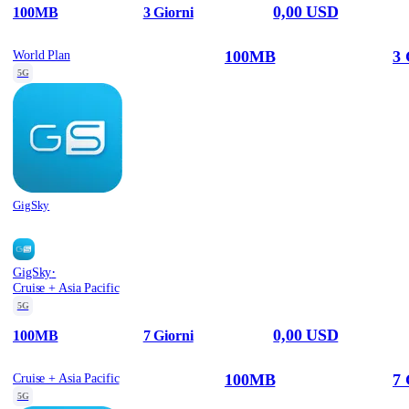
0,00 USD
100MB
3 Giorni
100MB
3 
World Plan
5G
GigSky
·
GigSky
Cruise + Asia Pacific
5G
0,00 USD
100MB
7 Giorni
100MB
7 
Cruise + Asia Pacific
5G