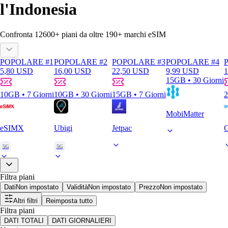
l'Indonesia
Confronta
12600
+ piani da oltre
190+
marchi eSIM
POPOLARE #1
POPOLARE #2
POPOLARE #3
POPOLARE #4
5,80 USD
16,00 USD
22,50 USD
9,99 USD
1
15GB • 30 Giorni
10GB • 7 Giorni
10GB • 30 Giorni
15GB • 7 Giorni
2
MobiMatter
eSIMX
Ubigi
Jetpac
5G
5G
Filtra piani
Dati
Non impostato
Validità
Non impostato
Prezzo
Non impostato
Altri filtri
Reimposta tutto
Filtra piani
DATI TOTALI
DATI GIORNALIERI