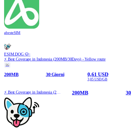
abesteSIM
·
ESIM.DOG 🐶
⚡️ Best Coverage in Indonesia (200MB/30Days) - Yellow route
5G
0,61 USD
200MB
30 Giorni
3,05 USD/GB
200MB
30
⚡️ Best Coverage in Indonesia (200MB/30Days) - Yellow route