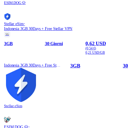
ESIM.DOG 🐶
·
Stellar eSim
Indonesia 3GB 30Days + Free Stellar VPN
5G
0,62 USD
3GB
30 Giorni
(0,54 €)
0,21 USD/GB
3GB
30
Indonesia 3GB 30Days + Free Stellar VPN
Stellar eSim
·
ESIM.DOG 🐶