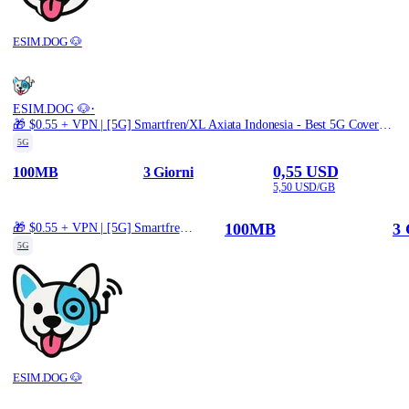
ESIM.DOG 🐶
·
ESIM.DOG 🐶
🎁 $0.55 + VPN | [5G] Smartfren/XL Axiata Indonesia - Best 5G Coverage (100MB/3Days) - Black route
5G
0,55 USD
100MB
3 Giorni
5,50 USD/GB
100MB
3 
🎁 $0.55 + VPN | [5G] Smartfren/XL Axiata Indonesia - Best 5G Coverage (100MB/3Days) - Black route
5G
ESIM.DOG 🐶