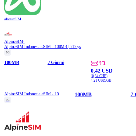
abesteSIM
·
AlpineSIM
AlpineSIM Indonesia eSIM - 100MB | 7Days
5G
100MB
7 Giorni
0,42 USD
(0,34 CHF)
4,21 USD/GB
100MB
7 
AlpineSIM Indonesia eSIM - 100MB | 7Days
5G