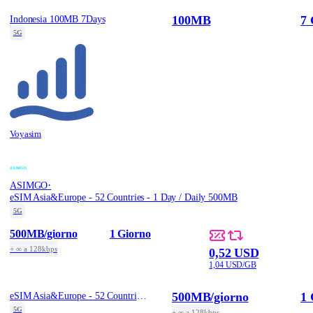
100MB
7 
Indonesia 100MB 7Days
5G
Voyasim
·
ASIMGO
eSIM Asia&Europe - 52 Countries - 1 Day / Daily 500MB
5G
500MB
/giorno
1 Giorno
+ ∞ a 128kbps
0,52 USD
1,04 USD/GB
500MB
/giorno
1 
eSIM Asia&Europe - 52 Countries - 1 Day / Daily 500MB
5G
+ ∞ a 128kbps