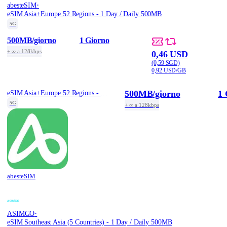
·
abesteSIM
eSIM Asia+Europe 52 Regions - 1 Day / Daily 500MB
5G
500MB
/giorno
1 Giorno
+ ∞ a 128kbps
0,46 USD
(0,59 SGD)
0,92 USD/GB
500MB
/giorno
1 
eSIM Asia+Europe 52 Regions - 1 Day / Daily 500MB
5G
+ ∞ a 128kbps
abesteSIM
·
ASIMGO
eSIM Southeast Asia (5 Countries) - 1 Day / Daily 500MB