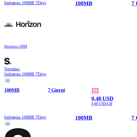
100MB
7 
Indonesia 100MB 7Days
Horizon eSIM
·
Simsima
Indonesia 100MB 7Days
5G
100MB
7 Giorni
0,40 USD
4,00 USD/GB
100MB
7 
Indonesia 100MB 7Days
5G