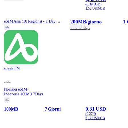
(0,39 SGD)
1,52 USD/GB
200MB
/giorno
1 
eSIM Asia (10 Regions) - 1 Day / Total 200MB
5G
+ ∞ a 128kbps
abesteSIM
·
Horizon eSIM
Indonesia 100MB 7Days
5G
0,31 USD
100MB
7 Giorni
(0,27 €)
3,12 USD/GB