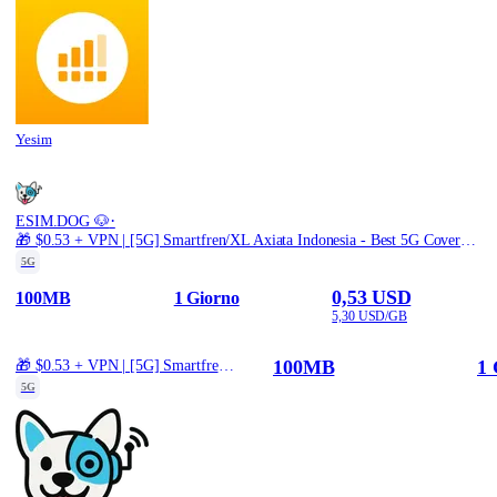
Yesim
·
ESIM.DOG 🐶
🎁 $0.53 + VPN | [5G] Smartfren/XL Axiata Indonesia - Best 5G Coverage (100MB/1Days) - Black route
5G
0,53 USD
100MB
1 Giorno
5,30 USD/GB
100MB
1 
🎁 $0.53 + VPN | [5G] Smartfren/XL Axiata Indonesia - Best 5G Coverage (100MB/1Days) - Black route
5G