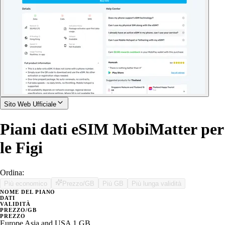
Sito Web Ufficiale
Piani dati eSIM MobiMatter per
le Figi
Ordina:
Più economico
Prezzo/GB
Più GB
Più lunga validità
NOME DEL PIANO
DATI
VALIDITÀ
PREZZO/GB
PREZZO
Europe Asia and USA 1 GB