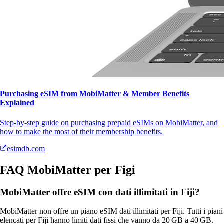
Purchasing eSIM from MobiMatter & Member Benefits
Explained
Step-by-step guide on purchasing prepaid eSIMs on MobiMatter, and
how to make the most of their membership benefits.
esimdb.com
FAQ MobiMatter per Figi
MobiMatter offre eSIM con dati illimitati in Fiji?
MobiMatter non offre un piano eSIM dati illimitati per Fiji. Tutti i piani
elencati per Fiji hanno limiti dati fissi che vanno da 20 GB a 40 GB.