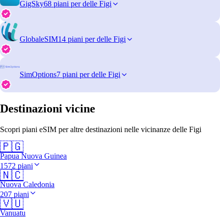
GigSky
68 piani per delle Figi
GlobaleSIM
14 piani per delle Figi
SimOptions
7 piani per delle Figi
Destinazioni vicine
Scopri piani eSIM per altre destinazioni nelle vicinanze delle Figi
🇵🇬
Papua Nuova Guinea
1572 piani
🇳🇨
Nuova Caledonia
207 piani
🇻🇺
Vanuatu