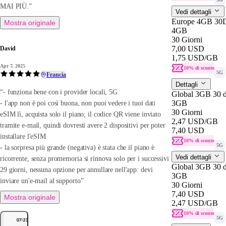
MAI PIÙ.”
Vedi dettagli
Europe 4GB 30
Mostra originale
4GB
30 Giorni
7,00 USD
David
1,75 USD
/GB
Apr 7, 2025
10% di sconto
5G
Francia
Dettagli
“- funziona bene con i provider locali, 5G
Global 3GB 30 
3GB
- l'app non è poi così buona, non puoi vedere i tuoi dati
30 Giorni
eSIM lì, acquista solo il piano; il codice QR viene inviato
2,47 USD
/GB
tramite e-mail, quindi dovresti avere 2 dispositivi per poter
7,40 USD
installare l'eSIM
10% di sconto
5G
- la sorpresa più grande (negativa) è stata che il piano è
Vedi dettagli
ricorrente, senza promemoria si rinnova solo per i successivi
Global 3GB 30 
29 giorni, nessuna opzione per annullare nell'app: devi
3GB
inviare un'e-mail al supporto”
30 Giorni
7,40 USD
Mostra originale
2,47 USD
/GB
10% di sconto
5G