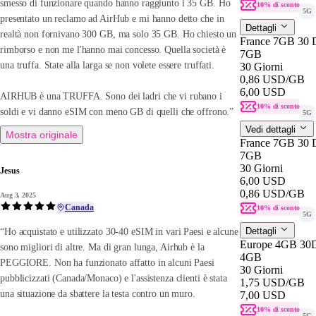
smesso di funzionare quando hanno raggiunto i 35 GB. Ho
10% di sconto
5G
presentato un reclamo ad AirHub e mi hanno detto che in
Dettagli
realtà non fornivano 300 GB, ma solo 35 GB. Ho chiesto un
France 7GB 30 
rimborso e non me l'hanno mai concesso. Quella società è
7GB
una truffa. State alla larga se non volete essere truffati.
30 Giorni
0,86 USD
/GB
6,00 USD
AIRHUB è una TRUFFA. Sono dei ladri che vi rubano i
10% di sconto
soldi e vi danno eSIM con meno GB di quelli che offrono.”
5G
Vedi dettagli
Mostra originale
France 7GB 30 
7GB
30 Giorni
Jesus
6,00 USD
0,86 USD
/GB
Aug 3, 2025
Canada
10% di sconto
5G
Dettagli
“Ho acquistato e utilizzato 30-40 eSIM in vari Paesi e alcune
Europe 4GB 30
sono migliori di altre. Ma di gran lunga, Airhub è la
4GB
PEGGIORE. Non ha funzionato affatto in alcuni Paesi
30 Giorni
pubblicizzati (Canada/Monaco) e l'assistenza clienti è stata
1,75 USD
/GB
una situazione da sbattere la testa contro un muro.
7,00 USD
10% di sconto
5G