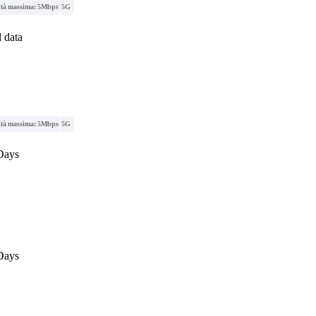
ità massima: 5Mbps
5G
 data
ità massima: 5Mbps
5G
Days
Days