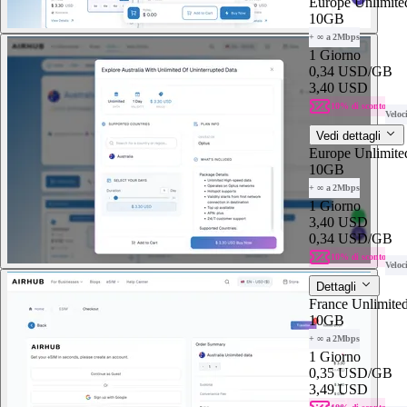
Europe Unlimite
10GB
+ ∞ a 2Mbps
1 Giorno
0,34 USD
/GB
3,40 USD
10% di sconto
Veloc
Vedi dettagli
Europe Unlimite
10GB
+ ∞ a 2Mbps
1 Giorno
3,40 USD
0,34 USD
/GB
10% di sconto
Veloc
Dettagli
France Unlimited
10GB
+ ∞ a 2Mbps
1 Giorno
0,35 USD
/GB
3,49 USD