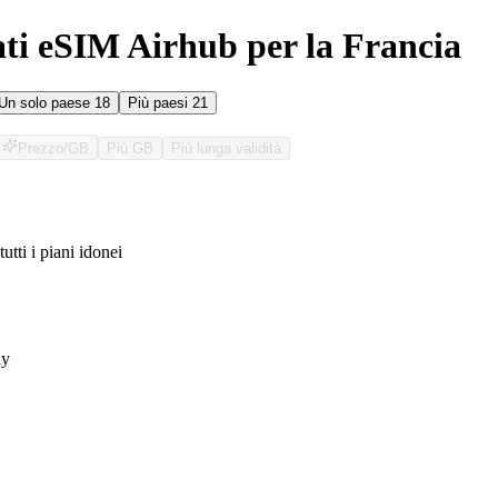
ati eSIM Airhub per la Francia
Un solo paese
18
Più paesi
21
Prezzo/GB
Più GB
Più lunga validità
tutti i piani idonei
O
ay