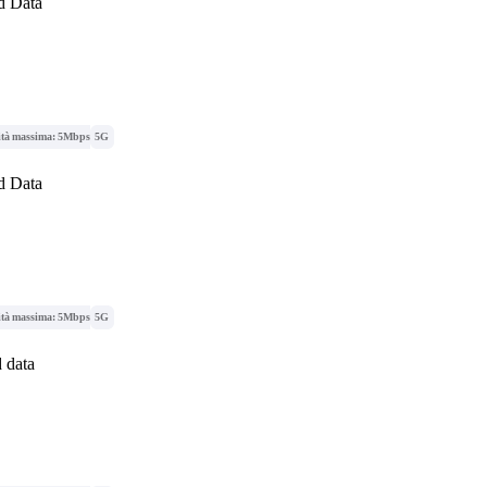
d Data
ità massima: 5Mbps
5G
d Data
ità massima: 5Mbps
5G
 data