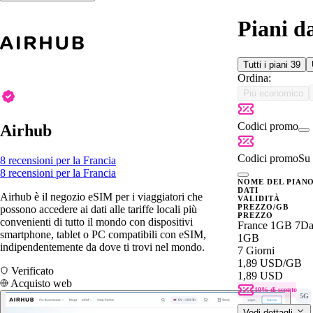
Piani d
Tutti i piani
39
Ordina:
Più economico
Codici promo
Airhub
Codici promo
Su 
8 recensioni per la Francia
8 recensioni per la Francia
NOME DEL PIAN
DATI
Airhub è il negozio eSIM per i viaggiatori che
VALIDITÀ
PREZZO/GB
possono accedere ai dati alle tariffe locali più
PREZZO
convenienti di tutto il mondo con dispositivi
France 1GB 7D
smartphone, tablet o PC compatibili con eSIM,
1GB
indipendentemente da dove ti trovi nel mondo.
7 Giorni
1,89 USD
/GB
Verificato
1,89 USD
Acquisto web
10% di sconto
5G
Vedi dettagli