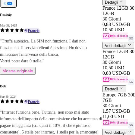
Dettagli
France 12GB 30
12GB
Dmitriy
30 Giorni
0,88 USD
/GB
Mar 31, 2025
10,50 USD
Francia
10% di sconto
5G
“Truffa autentica. La SIM non funziona. I dati non
Vedi dettagli
funzionano. Il servizio clienti è pessimo. Ho dovuto
France 12GB 30
minacciare l'intervento della banca.
12GB
Vorrei poter dare 0 stelle.”
30 Giorni
10,50 USD
Mostra originale
0,88 USD
/GB
10% di sconto
5G
Bob
Dettagli
Europe 7GB 30
Sep 30, 2024
7GB
Francia
30 Giorni
1,57 USD
/GB
“Internet funziona bene. Tuttavia, non sono mai stato
11,00 USD
informato dell'importo della commissione che ho accettato di
10% di sconto
pagare in aggiunta (era quasi il 10%, il che è piuttosto
5G
consistente). 5 stelle per internet, 1 stella per la (mancante)
Vedi dettagli