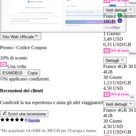
10% di sconto
Veloc
Vedi dettagli
France Unlimited
10GB
+ ∞ a 2Mbps
1 Giorno
Sito Web Ufficiale
3,49 USD
0,35 USD
/GB
Promo / Codice Coupon
10% di sconto
Veloc
10% di sconto
Dettagli
Una volta
France 4GB 30 
4GB
ESIMDB10
Copia
30 Giorni
Si applicano condizioni.
1,13 USD
/GB
4,50 USD
Recensioni dei clienti
10% di sconto
5G
Condividi la tua esperienza e aiuta gli altri viaggiatori!
Vedi dettagli
France 4GB 30 
Scrivi una recensione
4GB
Austria
30 Giorni
4,50 USD
“Ho acquistato 14 eSIM da 300 GB per l'Europa e hanno
1,13 USD
/GB