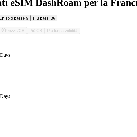
ati eSIM DashRoam per la Franc
Un solo paese
9
Più paesi
36
Prezzo/GB
Più GB
Più lunga validità
O
7Days
7Days