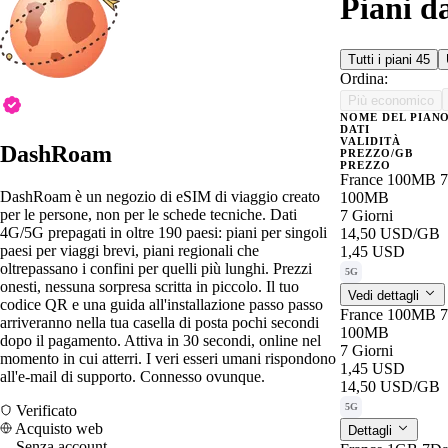
Piani d
Tutti i piani
45
Ordina:
Più economico
NOME DEL PIAN
DATI
VALIDITÀ
DashRoam
PREZZO/GB
PREZZO
France 100MB 
DashRoam è un negozio di eSIM di viaggio creato
100MB
per le persone, non per le schede tecniche. Dati
7 Giorni
4G/5G prepagati in oltre 190 paesi: piani per singoli
14,50 USD
/GB
paesi per viaggi brevi, piani regionali che
1,45 USD
oltrepassano i confini per quelli più lunghi. Prezzi
5G
onesti, nessuna sorpresa scritta in piccolo. Il tuo
Vedi dettagli
codice QR e una guida all'installazione passo passo
France 100MB 
arriveranno nella tua casella di posta pochi secondi
100MB
dopo il pagamento. Attiva in 30 secondi, online nel
7 Giorni
momento in cui atterri. I veri esseri umani rispondono
1,45 USD
all'e-mail di supporto. Connesso ovunque.
14,50 USD
/GB
5G
Verificato
Acquisto web
Dettagli
Senza account