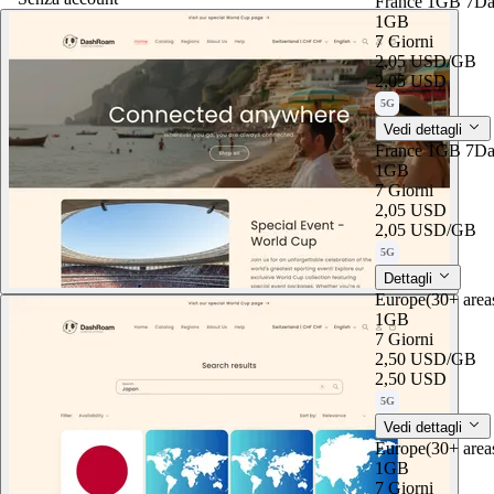
France 1GB 7Da
1GB
7 Giorni
2,05 USD
/GB
2,05 USD
5G
Vedi dettagli
France 1GB 7Da
1GB
7 Giorni
2,05 USD
2,05 USD
/GB
5G
Dettagli
Europe(30+ are
1GB
7 Giorni
2,50 USD
/GB
2,50 USD
5G
Vedi dettagli
Europe(30+ are
1GB
7 Giorni