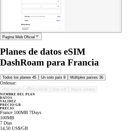
Pagina Web Oficial
Planes de datos eSIM
DashRoam para Francia
Todos los planes
45
Un solo país
9
Múltiples países
36
Ordenar:
Más barato
Precio/GB
Más GB
Mayor validez
NOMBRE DEL PLAN
DATOS
VALIDEZ
PRECIO/GB
PRECIO
France 100MB 7Days
100MB
7 Dias
14,50 US$
/GB