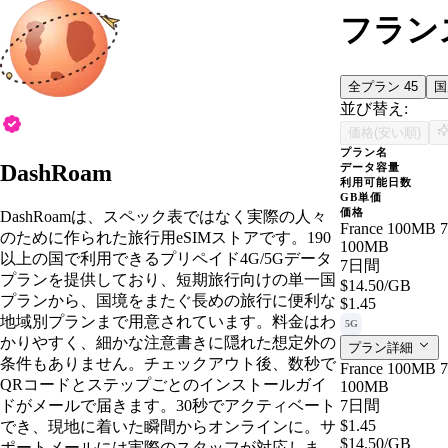
フランス
全プラン
45
並び替え:
価格(安い順)
プラン名
DashRoam
データ容量
利用可能日数
GB単価
価格
DashRoamは、スペック表ではなく実際の人々
France 100MB 
のために作られた旅行用eSIMストアです。190
100MB
以上の国で利用できるプリペイド4G/5Gデータ
7日間
プランを提供しており、短期旅行向けの単一国
$14.50
/GB
プランから、国境をまたぐ長めの旅行に便利な
$1.45
地域別プランまで用意されています。料金はわ
5G
かりやすく、細かな注意書きに隠れた想定外の
プラン詳細
条件もありません。チェックアウト後、数秒で
France 100MB 
QRコードとステップごとのインストールガイ
100MB
ドがメールで届きます。30秒でアクティベート
7日間
$1.45
でき、現地に着いた瞬間からオンラインに。サ
$14.50
/GB
ポートメールには実際のスタッフが対応しま