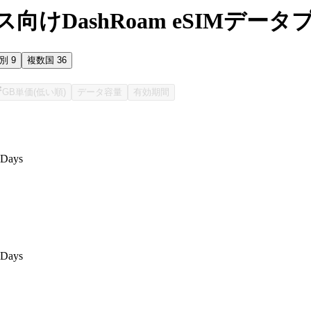
向けDashRoam eSIMデータ
国別
9
複数国
36
GB単価(低い順)
データ容量
有効期間
7Days
7Days