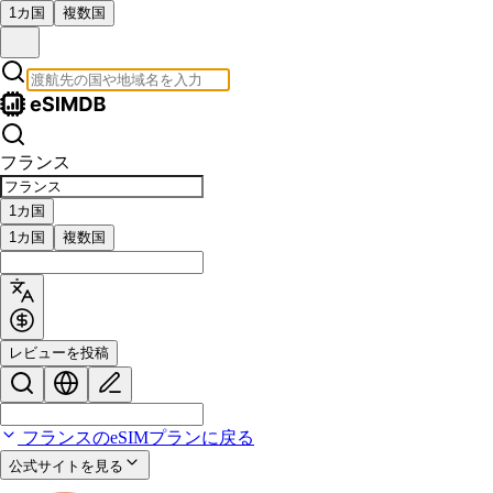
1カ国
複数国
フランス
1カ国
1カ国
複数国
レビューを投稿
フランスのeSIMプランに戻る
公式サイトを見る