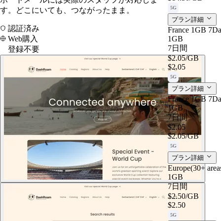
5G
す。どこにいても、つながったまま。
プラン詳細
認証済み
France 1GB 7Da
Web購入
1GB
7日間
登録不要
$2.05
/GB
$2.05
5G
プラン詳細
France 1GB 7Da
1GB
7日間
$2.05
$2.05
/GB
5G
プラン詳細
Europe(30+ are
1GB
7日間
$2.50
/GB
$2.50
5G