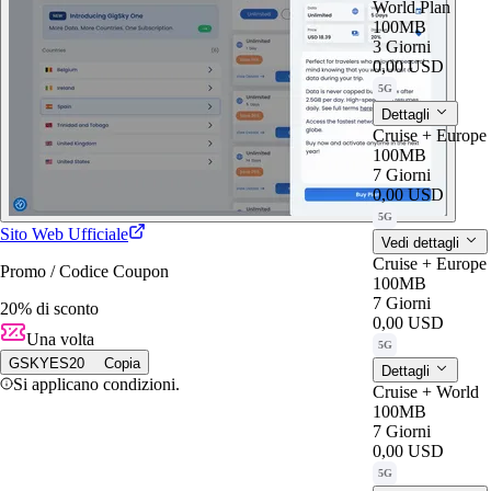
World Plan
100MB
3 Giorni
0,00 USD
5G
Dettagli
Cruise + Europe
100MB
7 Giorni
0,00 USD
5G
Sito Web Ufficiale
Vedi dettagli
Cruise + Europe
Promo / Codice Coupon
100MB
7 Giorni
20% di sconto
0,00 USD
Una volta
5G
GSKYES20
Copia
Dettagli
Si applicano condizioni.
Cruise + World
100MB
7 Giorni
0,00 USD
5G