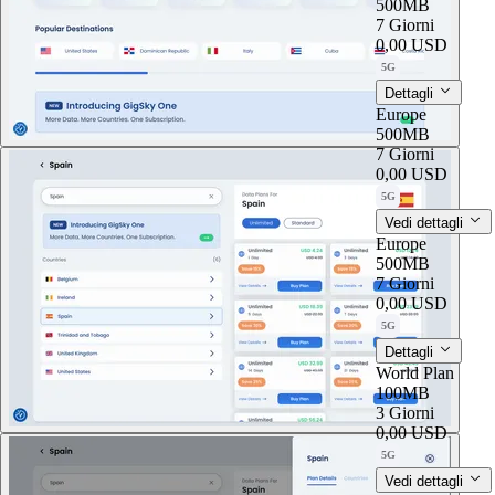
500MB
7 Giorni
0,00 USD
5G
Dettagli
Europe
500MB
7 Giorni
0,00 USD
5G
Vedi dettagli
Europe
500MB
7 Giorni
0,00 USD
5G
Dettagli
World Plan
100MB
3 Giorni
0,00 USD
5G
Vedi dettagli