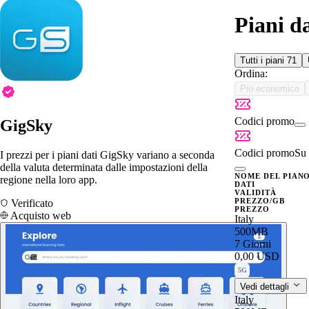
Piani d
Tutti i piani
71
Ordina:
Più economico
Codici promo
GigSky
Codici promo
Su 
I prezzi per i piani dati GigSky variano a seconda
della valuta determinata dalle impostazioni della
NOME DEL PIAN
regione nella loro app.
DATI
VALIDITÀ
PREZZO/GB
Verificato
PREZZO
Acquisto web
Italy
500MB
7 Giorni
0,00 USD
5G
Vedi dettagli
Italy