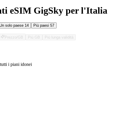
ati eSIM GigSky per l'Italia
Un solo paese
14
Più paesi
57
Prezzo/GB
Più GB
Più lunga validità
tutti i piani idonei
O