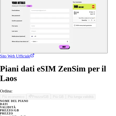
Sito Web Ufficiale
Piani dati eSIM ZenSim per il
Laos
Ordina:
Più economico
Prezzo/GB
Più GB
Più lunga validità
NOME DEL PIANO
DATI
VALIDITÀ
PREZZO/GB
PREZZO