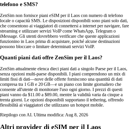
telefono e SMS?
ZenSim non fornisce piani eSIM per il Laos con numero di telefono
locale o capacità SMS. Le disposizioni disponibili sono piani solo dati,
che consentono ai viaggiatori di connettersi a internet per navigare, fare
streaming e utilizzare servizi VoIP come WhatsApp, Telegram o
iMessage. Gli utenti dovrebbero verificare che queste applicazioni
funzionino in Laos prima di acquistare, poiché alcune destinazioni
possono bloccare o limitare determinati servizi VoIP.
Quanti piani dati offre ZenSim per il Laos?
ZenSim attualmente elenca dieci piani dati a singolo Paese per il Laos,
senza opzioni multi‑paese disponibili. I piani comprendono un mix di
limiti fissi di dati—nove delle offerte forniscono una quantità di dati
compresa tra 1 GB e 20 GB—e un piano con limite giornaliero che
consente all'utente di monitorare l'uso ogni giorno. I prezzi di questi
piani vanno da $11.00 a $89.00, mentre la validità varia da cinque a
trenta giorni. Le opzioni disponibili supportano il tethering, offrendo
flessibilità ai viaggiatori che utilizzano un hotspot mobile.
Riepilogo con AI. Ultima modifica:
Aug 8, 2026
Altri provider di eSIM per il Laos