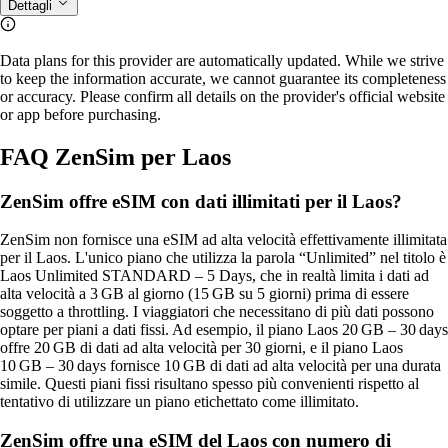
Dettagli
Data plans for this provider are automatically updated. While we strive
to keep the information accurate, we cannot guarantee its completeness
or accuracy. Please confirm all details on the provider's official website
or app before purchasing.
FAQ ZenSim per Laos
ZenSim offre eSIM con dati illimitati per il Laos?
ZenSim non fornisce una eSIM ad alta velocità effettivamente illimitata
per il Laos. L'unico piano che utilizza la parola “Unlimited” nel titolo è
Laos Unlimited STANDARD – 5 Days, che in realtà limita i dati ad
alta velocità a 3 GB al giorno (15 GB su 5 giorni) prima di essere
soggetto a throttling. I viaggiatori che necessitano di più dati possono
optare per piani a dati fissi. Ad esempio, il piano Laos 20 GB – 30 days
offre 20 GB di dati ad alta velocità per 30 giorni, e il piano Laos
10 GB – 30 days fornisce 10 GB di dati ad alta velocità per una durata
simile. Questi piani fissi risultano spesso più convenienti rispetto al
tentativo di utilizzare un piano etichettato come illimitato.
ZenSim offre una eSIM del Laos con numero di