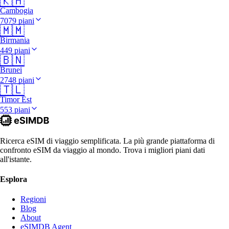
🇰🇭
Cambogia
7079 piani
🇲🇲
Birmania
449 piani
🇧🇳
Brunei
2748 piani
🇹🇱
Timor Est
553 piani
Ricerca eSIM di viaggio semplificata. La più grande piattaforma di
confronto eSIM da viaggio al mondo. Trova i migliori piani dati
all'istante.
Esplora
Regioni
Blog
About
eSIMDB Agent