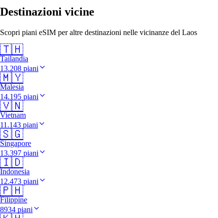
Destinazioni vicine
Scopri piani eSIM per altre destinazioni nelle vicinanze del Laos
🇹🇭
Tailandia
13.208 piani
🇲🇾
Malesia
14.195 piani
🇻🇳
Vietnam
11.143 piani
🇸🇬
Singapore
13.397 piani
🇮🇩
Indonesia
12.473 piani
🇵🇭
Filippine
8934 piani