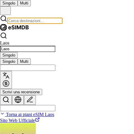
Singolo
Multi
Laos
Singolo
Singolo
Multi
Scrivi una recensione
Torna ai piani eSIM Laos
Sito Web Ufficiale