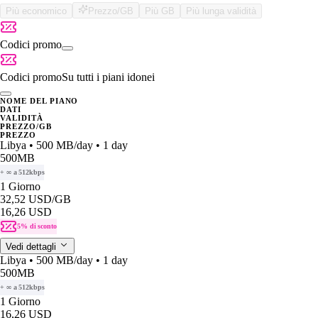
Più economico
Prezzo/GB
Più GB
Più lunga validità
Codici promo
Codici promo
Su tutti i piani idonei
NOME DEL PIANO
DATI
VALIDITÀ
PREZZO/GB
PREZZO
Libya • 500 MB/day • 1 day
500MB
+ ∞ a 512kbps
1 Giorno
32,52 USD
/GB
16,26 USD
5% di sconto
Vedi dettagli
Libya • 500 MB/day • 1 day
500MB
+ ∞ a 512kbps
1 Giorno
16,26 USD