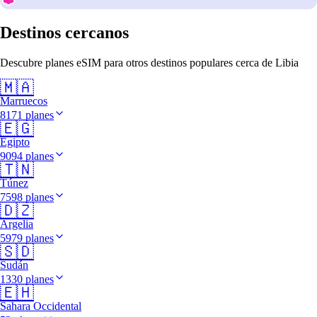
Destinos cercanos
Descubre planes eSIM para otros destinos populares cerca de Libia
🇲🇦
Marruecos
8171 planes
🇪🇬
Egipto
9094 planes
🇹🇳
Túnez
7598 planes
🇩🇿
Argelia
5979 planes
🇸🇩
Sudán
1330 planes
🇪🇭
Sahara Occidental