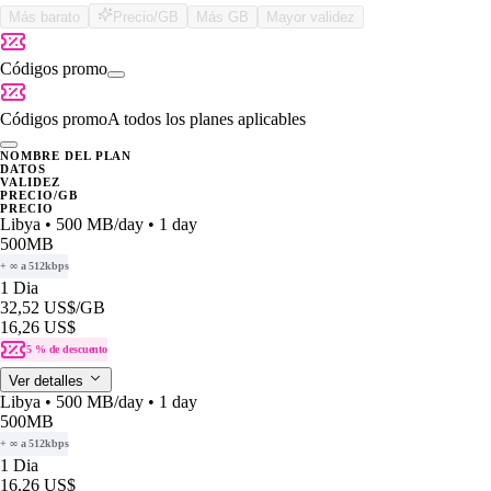
Más barato
Precio/GB
Más GB
Mayor validez
Códigos promo
Códigos promo
A todos los planes aplicables
NOMBRE DEL PLAN
DATOS
VALIDEZ
PRECIO/GB
PRECIO
Libya • 500 MB/day • 1 day
500MB
+ ∞ a 512kbps
1 Dia
32,52 US$
/GB
16,26 US$
5 % de descuento
Ver detalles
Libya • 500 MB/day • 1 day
500MB
+ ∞ a 512kbps
1 Dia
16,26 US$