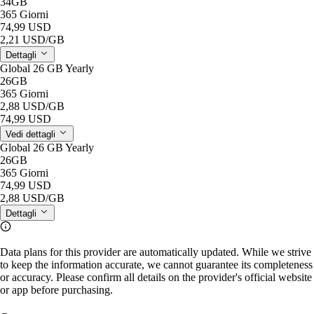
34GB
365 Giorni
74,99 USD
2,21 USD
/GB
Dettagli
Global 26 GB Yearly
26GB
365 Giorni
2,88 USD
/GB
74,99 USD
Vedi dettagli
Global 26 GB Yearly
26GB
365 Giorni
74,99 USD
2,88 USD
/GB
Dettagli
Data plans for this provider are automatically updated. While we strive
to keep the information accurate, we cannot guarantee its completeness
or accuracy. Please confirm all details on the provider's official website
or app before purchasing.