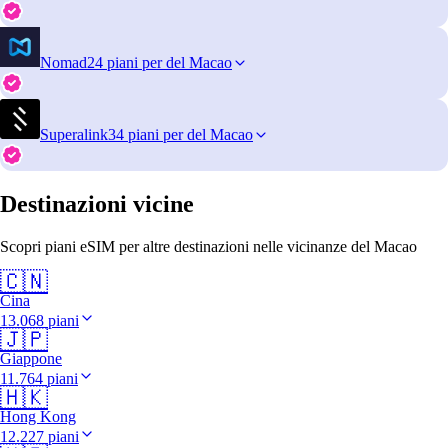
Nomad
24 piani per del Macao
Superalink
34 piani per del Macao
Destinazioni vicine
Scopri piani eSIM per altre destinazioni nelle vicinanze del Macao
🇨🇳
Cina
13.068 piani
🇯🇵
Giappone
11.764 piani
🇭🇰
Hong Kong
12.227 piani