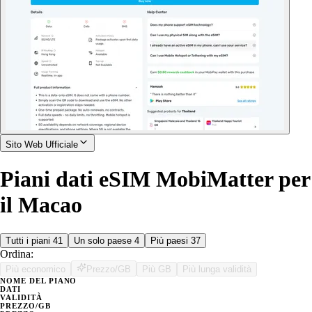
Sito Web Ufficiale
Piani dati eSIM MobiMatter per
il Macao
Tutti i piani
41
Un solo paese
4
Più paesi
37
Ordina:
Più economico
Prezzo/GB
Più GB
Più lunga validità
NOME DEL PIANO
DATI
VALIDITÀ
PREZZO/GB