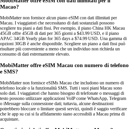
MobiMatter offre eSIM con dati illimitati per il
Macao?
MobiMatter non fornisce alcun piano eSIM con dati illimitati per
Macau. I viaggiatori che necessitano di dati sostanziali possono
scegliere tra piani a dati fissi. Per esempio, il piano China HK Macau
45GB offre 45GB di dati per 365 giorni a $43.99 USD, e il piano
APAC 34GB Yearly plan for 365 days a $74.99 USD. Una gamma di
opzioni 30GB è anche disponibile. Scegliere un piano a dati fissi può
risultare più conveniente a meno che un individuo non richieda un
consumo di dati estremamente elevato.
MobiMatter offre eSIM Macau con numero di telefono
e SMS?
MobiMatter non fornisce eSIMs Macau che includono un numero di
telefono locale o la funzionalità SMS. Tutti i suoi piani Macau sono
solo dati. I viaggiatori che hanno bisogno di telefonate o messaggi di
testo possono utilizzare applicazioni VoIP come WhatsApp, Telegram
o iMessage sulla connessione dati; tuttavia, alcune destinazioni
potrebbero bloccare o limitare questi servizi, quindi è saggio verificare
che le app su cui si fa affidamento siano accessibili a Macau prima di
acquistare.