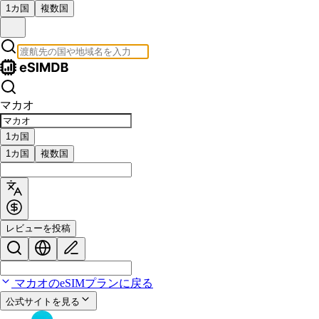
1カ国
複数国
マカオ
1カ国
1カ国
複数国
レビューを投稿
マカオのeSIMプランに戻る
公式サイトを見る