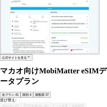
公式サイトを見る
マカオ向けMobiMatter eSIMデ
ータプラン
全プラン
41
国別
4
複数国
37
並び替え:
価格(安い順)
GB単価(低い順)
データ容量
有効期間