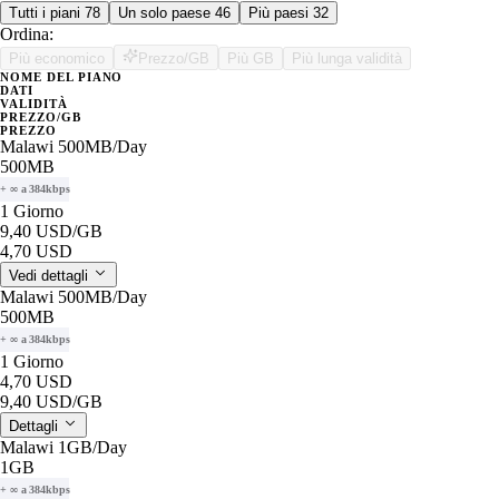
Tutti i piani
78
Un solo paese
46
Più paesi
32
Ordina:
Più economico
Prezzo/GB
Più GB
Più lunga validità
NOME DEL PIANO
DATI
VALIDITÀ
PREZZO/GB
PREZZO
Malawi 500MB/Day
500MB
+ ∞ a 384kbps
1 Giorno
9,40 USD
/GB
4,70 USD
Vedi dettagli
Malawi 500MB/Day
500MB
+ ∞ a 384kbps
1 Giorno
4,70 USD
9,40 USD
/GB
Dettagli
Malawi 1GB/Day
1GB
+ ∞ a 384kbps