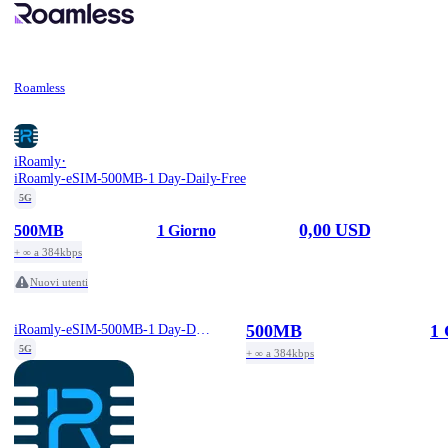
Roamless
·
iRoamly
iRoamly-eSIM-500MB-1 Day-Daily-Free
5G
0,00 USD
500MB
1 Giorno
+ ∞ a 384kbps
Nuovi utenti
500MB
1 
iRoamly-eSIM-500MB-1 Day-Daily-Free
5G
+ ∞ a 384kbps