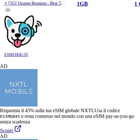
1GB
1 
⚡️ [5G] Orange Reunion - Best 5G Coverage (1GB/1Days) - Blue route
5G
ESIM.DOG 🐶
AD
Risparmia il 45% sulla tua eSIM globale NXTL
Usa il codice
e resta connesso nel mondo con una eSIM pay-as-you-go
ESIMDB45
senza scadenza
Scopri
AD