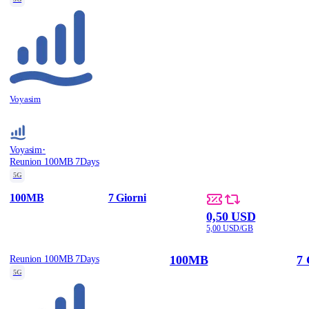
Voyasim
·
Voyasim
Reunion 100MB 7Days
5G
100MB
7 Giorni
0,50 USD
5,00 USD/GB
100MB
7 
Reunion 100MB 7Days
5G