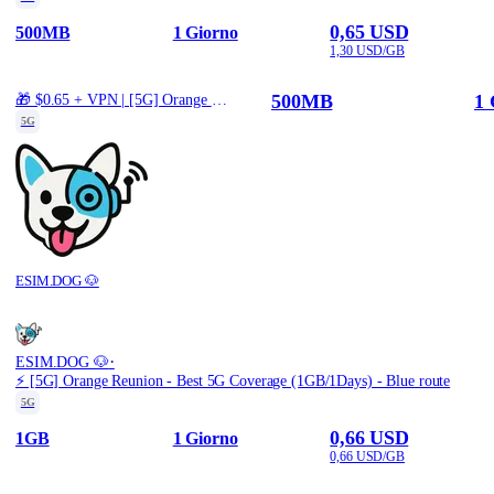
0,65 USD
500MB
1 Giorno
1,30 USD/GB
500MB
1 
🎁 $0.65 + VPN | [5G] Orange Reunion - Best 5G Coverage (500MB/1Days) - Black route
5G
ESIM.DOG 🐶
·
ESIM.DOG 🐶
⚡️ [5G] Orange Reunion - Best 5G Coverage (1GB/1Days) - Blue route
5G
0,66 USD
1GB
1 Giorno
0,66 USD/GB