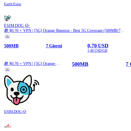
Earth Esim
·
ESIM.DOG 🐶
🎁 $0.70 + VPN | [5G] Orange Reunion - Best 5G Coverage (500MB/7Days) - Black route
5G
0,70 USD
500MB
7 Giorni
1,40 USD/GB
500MB
7 
🎁 $0.70 + VPN | [5G] Orange Reunion - Best 5G Coverage (500MB/7Days) - Black route
5G
ESIM.DOG 🐶