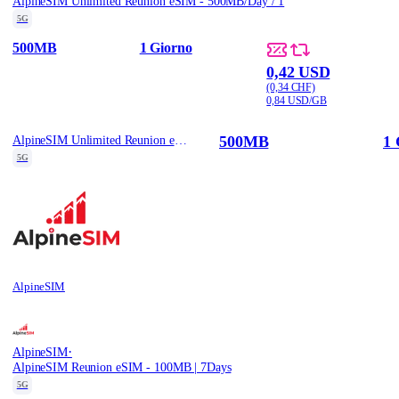
AlpineSIM Unlimited Reunion eSIM - 500MB/Day / 1
5G
500MB
1 Giorno
0,42 USD
(0,34 CHF)
0,84 USD/GB
500MB
1 
AlpineSIM Unlimited Reunion eSIM - 500MB/Day / 1
5G
AlpineSIM
·
AlpineSIM
AlpineSIM Reunion eSIM - 100MB | 7Days
5G