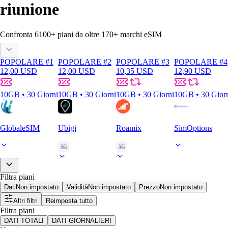
riunione
Confronta
6100
+ piani da oltre
170+
marchi eSIM
POPOLARE #1
POPOLARE #2
POPOLARE #3
POPOLARE #4
12,00 USD
12,00 USD
10,35 USD
12,90 USD
10GB • 30 Giorni
10GB • 30 Giorni
10GB • 30 Giorni
10GB • 30 Gior
GlobaleSIM
Ubigi
Roamix
SimOptions
5G
5G
Filtra piani
Dati
Non impostato
Validità
Non impostato
Prezzo
Non impostato
Altri filtri
Reimposta tutto
Filtra piani
DATI TOTALI
DATI GIORNALIERI