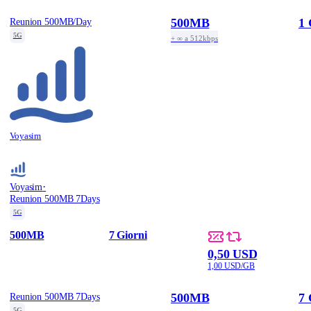
500MB
1 
Reunion 500MB/Day
5G
+ ∞ a 512kbps
Voyasim
·
Voyasim
Reunion 500MB 7Days
5G
500MB
7 Giorni
0,50 USD
1,00 USD/GB
500MB
7 
Reunion 500MB 7Days
5G