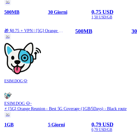
5G
0,75 USD
500MB
30 Giorni
1,50 USD/GB
500MB
30
🎁 $0.75 + VPN | [5G] Orange Reunion - Best 5G Coverage (500MB/30Days) - Black route
5G
ESIM.DOG 🐶
·
ESIM.DOG 🐶
⚡️ [5G] Orange Reunion - Best 5G Coverage (1GB/5Days) - Black route
5G
0,79 USD
1GB
5 Giorni
0,79 USD/GB