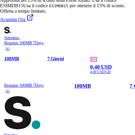
Approfitta del 15% di sconto sulla eSIM Airalo. Usa il codice
ESIMDB15
Usa il codice
per ottenere il 15% di sconto.
ESIMDB15
Offerta a tempo limitato.
Acquista Ora
·
Simsima
Reunion 100MB 7Days
5G
100MB
7 Giorni
0,40 USD
4,00 USD/GB
100MB
7 
Reunion 100MB 7Days
5G
Simsima