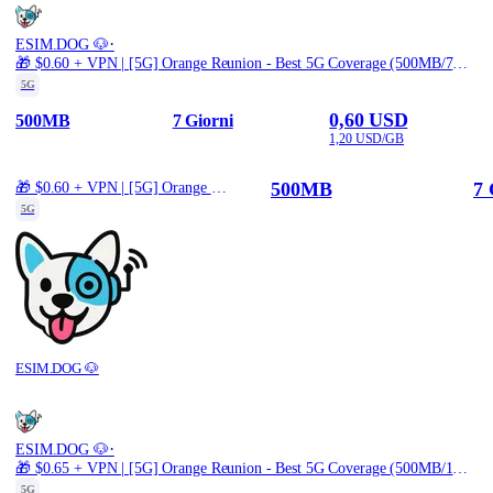
·
ESIM.DOG 🐶
🎁 $0.60 + VPN | [5G] Orange Reunion - Best 5G Coverage (500MB/7Days) - Blue route
5G
0,60 USD
500MB
7 Giorni
1,20 USD/GB
500MB
7 
🎁 $0.60 + VPN | [5G] Orange Reunion - Best 5G Coverage (500MB/7Days) - Blue route
5G
ESIM.DOG 🐶
·
ESIM.DOG 🐶
🎁 $0.65 + VPN | [5G] Orange Reunion - Best 5G Coverage (500MB/1Days) - Black route
5G