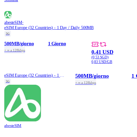
·
abesteSIM
eSIM Europe (32 Countries) - 1 Day / Daily 500MB
5G
500MB
/giorno
1 Giorno
+ ∞ a 128kbps
0,41 USD
(0,53 SGD)
0,83 USD/GB
500MB
/giorno
1 
eSIM Europe (32 Countries) - 1 Day / Daily 500MB
5G
+ ∞ a 128kbps
abesteSIM