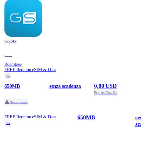
GigSky
·
Roamless
FREE Reunion eSIM & Data
5G
0,00 USD
650MB
senza scadenza
Pay-As-You-Go
Nuovi utenti
650MB
se
FREE Reunion eSIM & Data
sc
5G