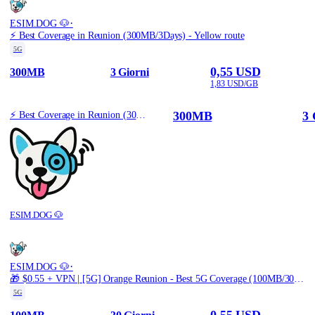
·
ESIM.DOG 🐶
⚡️ Best Coverage in Reunion (300MB/3Days) - Yellow route
5G
0,55 USD
300MB
3 Giorni
1,83 USD/GB
300MB
3 
⚡️ Best Coverage in Reunion (300MB/3Days) - Yellow route
ESIM.DOG 🐶
·
ESIM.DOG 🐶
🎁 $0.55 + VPN | [5G] Orange Reunion - Best 5G Coverage (100MB/30Days) - Black route
5G
0,55 USD