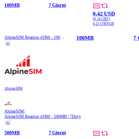
100MB
7 Giorni
0,42 USD
(0,34 CHF)
4,21 USD/GB
100MB
7 
AlpineSIM Reunion eSIM - 100MB | 7Days
5G
AlpineSIM
·
AlpineSIM
AlpineSIM Reunion eSIM - 500MB | 7Days
5G
500MB
7 Giorni