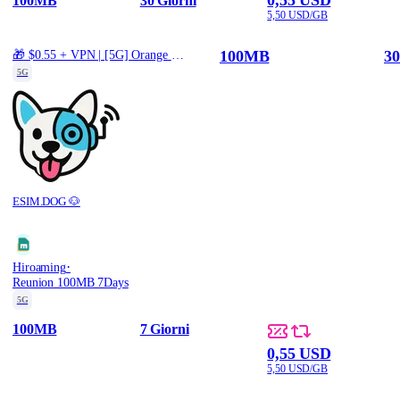
100MB
30 Giorni
5,50 USD/GB
100MB
30
🎁 $0.55 + VPN | [5G] Orange Reunion - Best 5G Coverage (100MB/30Days) - Black route
5G
ESIM.DOG 🐶
·
Hiroaming
Reunion 100MB 7Days
5G
100MB
7 Giorni
0,55 USD
5,50 USD/GB