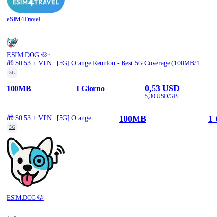
eSIM4Travel
·
ESIM.DOG 🐶
🎁 $0.53 + VPN | [5G] Orange Reunion - Best 5G Coverage (100MB/1Days) - Black route
5G
0,53 USD
100MB
1 Giorno
5,30 USD/GB
100MB
1 
🎁 $0.53 + VPN | [5G] Orange Reunion - Best 5G Coverage (100MB/1Days) - Black route
5G
ESIM.DOG 🐶