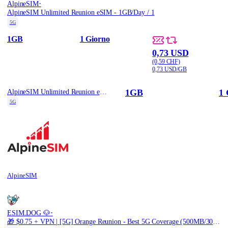
·
AlpineSIM
AlpineSIM Unlimited Reunion eSIM - 1GB/Day / 1
5G
1GB
1 Giorno
0,73 USD
(0,59 CHF)
0,73 USD/GB
1GB
1 
AlpineSIM Unlimited Reunion eSIM - 1GB/Day / 1
5G
AlpineSIM
·
ESIM.DOG 🐶
🎁 $0.75 + VPN | [5G] Orange Reunion - Best 5G Coverage (500MB/30Days) - Black route