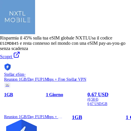
Risparmia il 45% sulla tua eSIM globale NXTL
Usa il codice
e resta connesso nel mondo con una eSIM pay-as-you-go
ESIMDB45
senza scadenza
Scopri
·
Stellar eSim
Reunion 1GB/Day FUP1Mbps + Free Stellar VPN
5G
0,67 USD
1GB
1 Giorno
(0,58 €)
0,67 USD/GB
1GB
1 
Reunion 1GB/Day FUP1Mbps + Free Stellar VPN