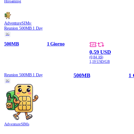
Hiroaming
·
AdventureSIMs
Reunion 500MB 1 Day
5G
500MB
1 Giorno
0,59 USD
(0,84 A$)
1,19 USD/GB
500MB
1 
Reunion 500MB 1 Day
5G
AdventureSIMs