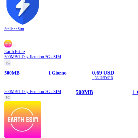
Stellar eSim
·
Earth Esim
500MB/1 Day Reunion 5G eSIM
5G
0,69 USD
500MB
1 Giorno
1,38 USD/GB
500MB
1 
500MB/1 Day Reunion 5G eSIM
5G