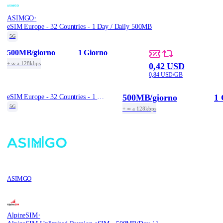
·
ASIMGO
eSIM Europe - 32 Countries - 1 Day / Daily 500MB
5G
500MB
/giorno
1 Giorno
+ ∞ a 128kbps
0,42 USD
0,84 USD/GB
500MB
/giorno
1 
eSIM Europe - 32 Countries - 1 Day / Daily 500MB
5G
+ ∞ a 128kbps
ASIMGO
·
AlpineSIM