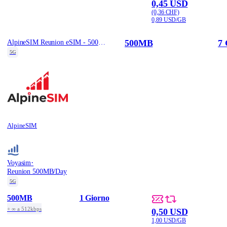
0,45 USD
(0,36 CHF)
0,89 USD/GB
500MB
7 
AlpineSIM Reunion eSIM - 500MB | 7Days
5G
AlpineSIM
·
Voyasim
Reunion 500MB/Day
5G
500MB
1 Giorno
+ ∞ a 512kbps
0,50 USD
1,00 USD/GB