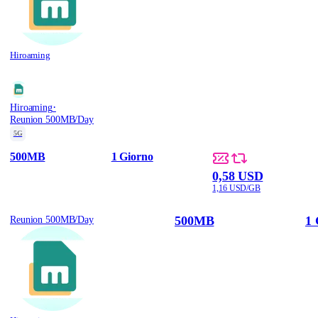
Hiroaming
·
Hiroaming
Reunion 500MB/Day
5G
500MB
1 Giorno
0,58 USD
1,16 USD/GB
500MB
1 
Reunion 500MB/Day