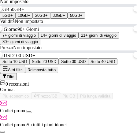
Non impostato
0GB
50GB+
5GB+
10GB+
20GB+
30GB+
50GB+
Validità
Non impostato
1 Giorno
90+ Giorni
7+ giorni di viaggio
14+ giorni di viaggio
21+ giorni di viaggio
30+ giorni di viaggio
Prezzo
Non impostato
0 USD
100 USD+
Sotto 10 USD
Sotto 20 USD
Sotto 30 USD
Sotto 40 USD
Altri filtri
Reimposta tutto
Filtri
0 recensioni
Ordina:
Più economico
Prezzo/GB
Più GB
Più lunga validità
Codici promo
Codici promo
Su tutti i piani idonei