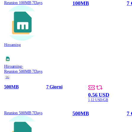
100MB
7 
Reunion 100MB 7Days
Hiroaming
·
Hiroaming
Reunion 500MB 7Days
5G
500MB
7 Giorni
0,56 USD
1,12 USD/GB
500MB
7 
Reunion 500MB 7Days