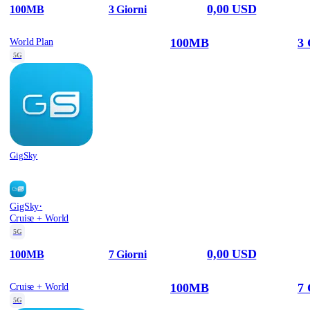
0,00 USD
100MB
3 Giorni
100MB
3 
World Plan
5G
GigSky
·
GigSky
Cruise + World
5G
0,00 USD
100MB
7 Giorni
100MB
7 
Cruise + World
5G