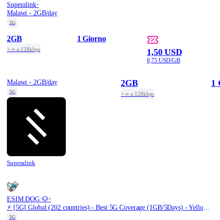
·
Superalink
Malawi - 2GB/day
5G
2GB
1 Giorno
+ ∞ a 128kbps
1,50 USD
0,75 USD/GB
2GB
1 
Malawi - 2GB/day
5G
+ ∞ a 128kbps
Superalink
·
ESIM.DOG 🐶
⚡️ [5G] Global (202 countries) - Best 5G Coverage (1GB/5Days) - Yellow route
5G