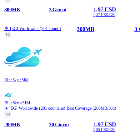
1,97 USD
300MB
3 Giorni
6,57 USD/GB
300MB
3 
🔷 [5G] Worldwide (201 countries) Best Coverage (300MB/3d)
5G
BlueSky eSIM
·
BlueSky eSIM
✈️ [5G] Worldwide (201 countries) Best Coverage (200MB/30d)
5G
1,97 USD
200MB
30 Giorni
9,85 USD/GB