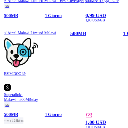
⚡️ Airtel Malawi Limited Malawi - Best Coverage (500MB/1Days) - Green route
5G
0,99 USD
500MB
1 Giorno
1,98 USD/GB
500MB
1 
⚡️ Airtel Malawi Limited Malawi - Best Coverage (500MB/1Days) - Green route
ESIM.DOG 🐶
·
Superalink
Malawi - 500MB/day
5G
500MB
1 Giorno
+ ∞ a 128kbps
1,00 USD
2,00 USD/GB