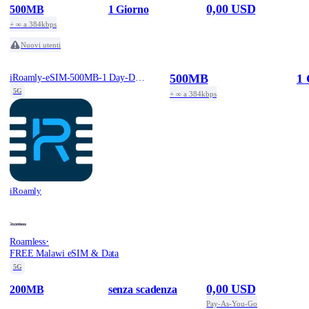
0,00 USD
500MB
1 Giorno
+ ∞ a 384kbps
Nuovi utenti
500MB
1 
iRoamly-eSIM-500MB-1 Day-Daily-Free
5G
+ ∞ a 384kbps
iRoamly
·
Roamless
FREE Malawi eSIM & Data
5G
0,00 USD
200MB
senza scadenza
Pay-As-You-Go