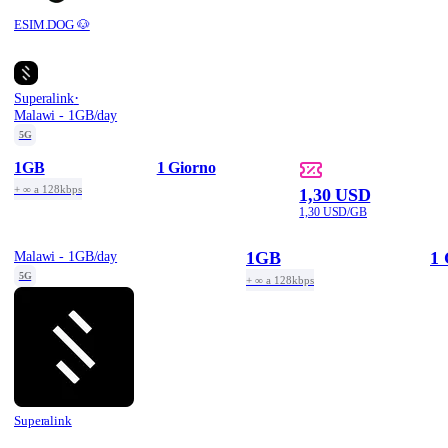
ESIM.DOG 🐶
·
Superalink
Malawi - 1GB/day
5G
1GB
1 Giorno
+ ∞ a 128kbps
1,30 USD
1,30 USD/GB
1GB
1 
Malawi - 1GB/day
5G
+ ∞ a 128kbps
Superalink