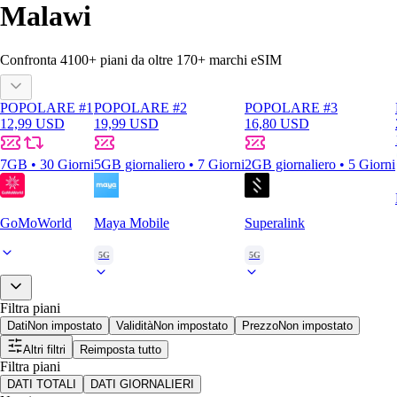
Malawi
Confronta
4100
+ piani da oltre
170+
marchi eSIM
POPOLARE #1
POPOLARE #2
POPOLARE #3
12,99 USD
19,99 USD
16,80 USD
7GB • 30 Giorni
5GB giornaliero • 7 Giorni
2GB giornaliero • 5 Giorni
GoMoWorld
Maya Mobile
Superalink
5G
5G
Filtra piani
Dati
Non impostato
Validità
Non impostato
Prezzo
Non impostato
Altri filtri
Reimposta tutto
Filtra piani
DATI TOTALI
DATI GIORNALIERI