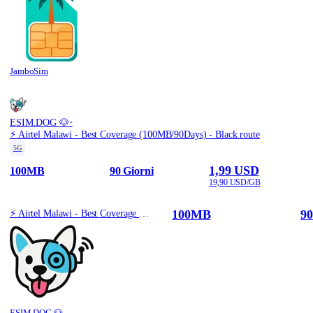
JamboSim
·
ESIM.DOG 🐶
⚡️ Airtel Malawi - Best Coverage (100MB/90Days) - Black route
5G
1,99 USD
100MB
90 Giorni
19,90 USD/GB
100MB
90
⚡️ Airtel Malawi - Best Coverage (100MB/90Days) - Black route
ESIM.DOG 🐶