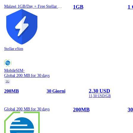
1GB
1 
Malawi 1GB/Day + Free Stellar VPN
Stellar eSim
·
MobileSIM
Global 200 MB for 30 days
5G
2,30 USD
200MB
30 Giorni
11,50 USD/GB
200MB
30
Global 200 MB for 30 days