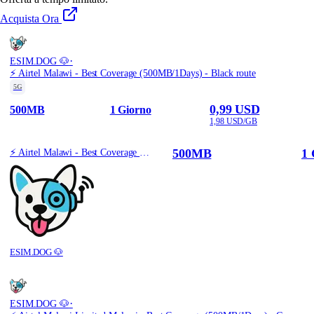
Acquista Ora
·
ESIM.DOG 🐶
⚡️ Airtel Malawi - Best Coverage (500MB/1Days) - Black route
5G
0,99 USD
500MB
1 Giorno
1,98 USD/GB
500MB
1 
⚡️ Airtel Malawi - Best Coverage (500MB/1Days) - Black route
ESIM.DOG 🐶
·
ESIM.DOG 🐶