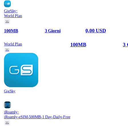
·
GigSky
World Plan
5G
0,00 USD
100MB
3 Giorni
100MB
3 
World Plan
5G
GigSky
·
iRoamly
iRoamly-eSIM-500MB-1 Day-Daily-Free
5G