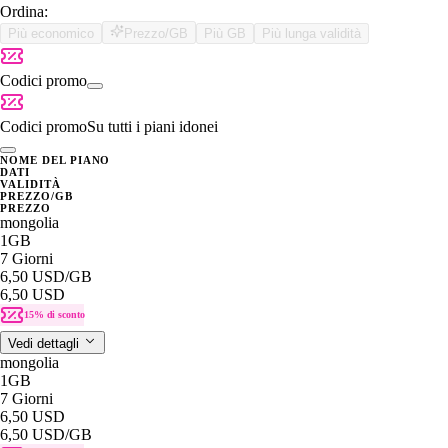
Ordina:
Più economico
Prezzo/GB
Più GB
Più lunga validità
Codici promo
Codici promo
Su tutti i piani idonei
NOME DEL PIANO
DATI
VALIDITÀ
PREZZO/GB
PREZZO
mongolia
1GB
7 Giorni
6,50 USD
/GB
6,50 USD
15% di sconto
Vedi dettagli
mongolia
1GB
7 Giorni
6,50 USD
6,50 USD
/GB