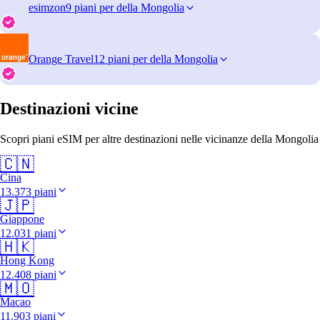
esimzon
9 piani per della Mongolia
Orange Travel
12 piani per della Mongolia
Destinazioni vicine
Scopri piani eSIM per altre destinazioni nelle vicinanze della Mongolia
🇨🇳
Cina
13.373 piani
🇯🇵
Giappone
12.031 piani
🇭🇰
Hong Kong
12.408 piani
🇲🇴
Macao
11.903 piani