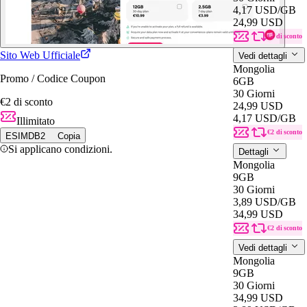
4,17 USD
/GB
24,99 USD
€2 di sconto
Sito Web Ufficiale
Vedi dettagli
Mongolia
Promo / Codice Coupon
6GB
30 Giorni
€2 di sconto
24,99 USD
4,17 USD
/GB
Illimitato
€2 di sconto
ESIMDB2
Copia
Si applicano condizioni.
Dettagli
Mongolia
9GB
30 Giorni
3,89 USD
/GB
34,99 USD
€2 di sconto
Vedi dettagli
Mongolia
9GB
30 Giorni
34,99 USD