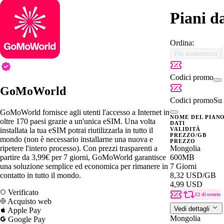
Piani d
Ordina:
Più economico
Codici promo
GoMoWorld
Codici promo
Su 
GoMoWorld fornisce agli utenti l'accesso a Internet in
NOME DEL PIAN
oltre 170 paesi grazie a un'unica eSIM. Una volta
DATI
installata la tua eSIM potrai riutilizzarla in tutto il
VALIDITÀ
PREZZO/GB
mondo (non è necessario installarne una nuova e
PREZZO
ripetere l'intero processo). Con prezzi trasparenti a
Mongolia
partire da 3,99€ per 7 giorni, GoMoWorld garantisce
600MB
una soluzione semplice ed economica per rimanere in
7 Giorni
contatto in tutto il mondo.
8,32 USD
/GB
4,99 USD
Verificato
€2 di sconto
Acquisto web
Vedi dettagli
Apple Pay
Mongolia
Google Pay