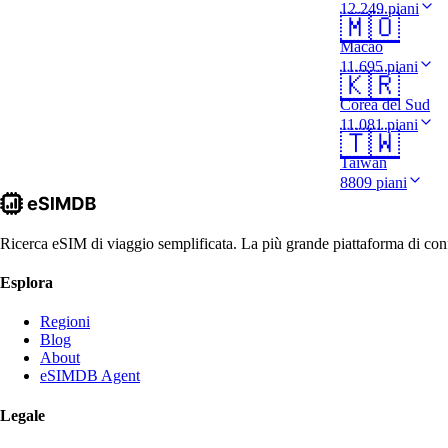
12.249 piani
🇲🇴
Macao
11.695 piani
🇰🇷
Corea del Sud
11.081 piani
🇹🇼
Taiwan
8809 piani
Ricerca eSIM di viaggio semplificata. La più grande piattaforma di conf
Esplora
Regioni
Blog
About
eSIMDB Agent
Legale