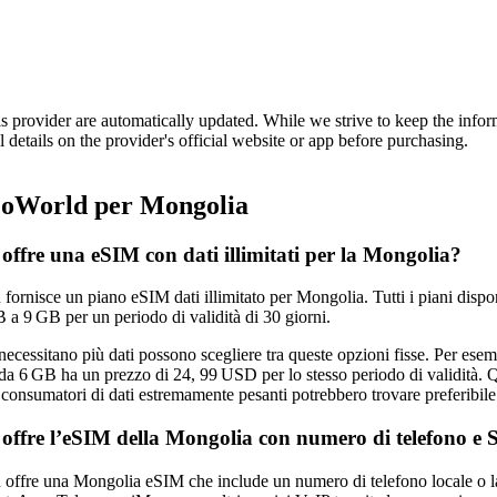
is provider are automatically updated. While we strive to keep the info
l details on the provider's official website or app before purchasing.
World per Mongolia
fre una eSIM con dati illimitati per la Mongolia?
rnisce un piano eSIM dati illimitato per Mongolia. Tutti i piani dispo
 a 9 GB per un periodo di validità di 30 giorni.
 necessitano più dati possono scegliere tra queste opzioni fisse. Per es
a 6 GB ha un prezzo di 24, 99 USD per lo stesso periodo di validità. Q
i consumatori di dati estremamente pesanti potrebbero trovare preferibile
fre l’eSIM della Mongolia con numero di telefono e
fre una Mongolia eSIM che include un numero di telefono locale o la ca