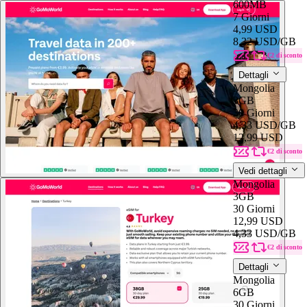
600MB
7 Giorni
4,99 USD
8,32 USD
/GB
€2 di sconto
Dettagli
Mongolia
3GB
30 Giorni
4,33 USD
/GB
12,99 USD
€2 di sconto
Vedi dettagli
Mongolia
3GB
30 Giorni
12,99 USD
4,33 USD
/GB
€2 di sconto
Dettagli
Mongolia
6GB
30 Giorni