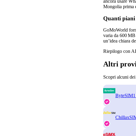
ancora usare Wha
Mongolia prima d
Quanti piani
GoMoWorld fornisc
varia da 600 MB a
un’idea chiara del
Riepilogo con AI
Altri prov
Scopri alcuni de
ByteSIM
1
ChillaxSI