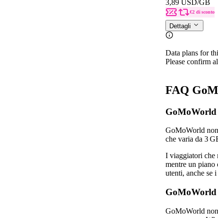
3,89 USD
/GB
€2 di sconto
Dettagli
Data plans for th
Please confirm al
FAQ GoMo
GoMoWorld of
GoMoWorld non fo
che varia da 3 GB
I viaggiatori che
mentre un piano d
utenti, anche se 
GoMoWorld of
GoMoWorld non of