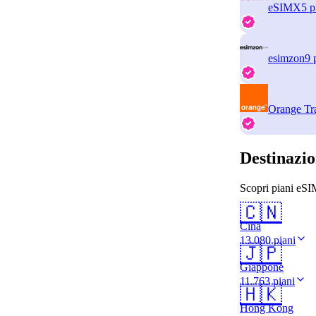
eSIMX
5 p
esimzon
9 
Orange Tr
Destinazio
Scopri piani eSIM
🇨🇳
Cina
13.080 piani
🇯🇵
Giappone
11.763 piani
🇭🇰
Hong Kong