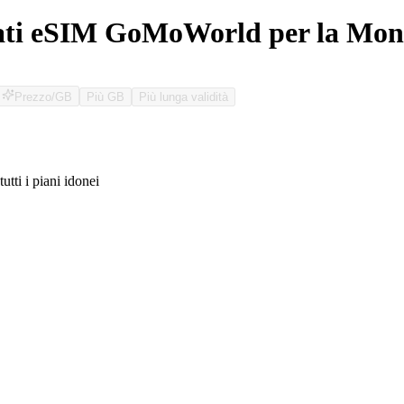
ati eSIM GoMoWorld per la Mon
Prezzo/GB
Più GB
Più lunga validità
tutti i piani idonei
O