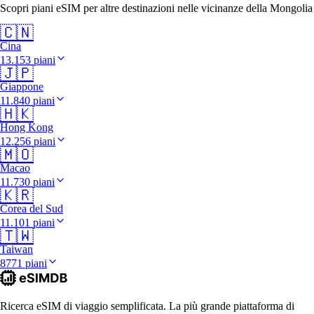
Scopri piani eSIM per altre destinazioni nelle vicinanze della Mongolia
🇨🇳
Cina
13.153 piani
🇯🇵
Giappone
11.840 piani
🇭🇰
Hong Kong
12.256 piani
🇲🇴
Macao
11.730 piani
🇰🇷
Corea del Sud
11.101 piani
🇹🇼
Taiwan
8771 piani
Ricerca eSIM di viaggio semplificata. La più grande piattaforma di