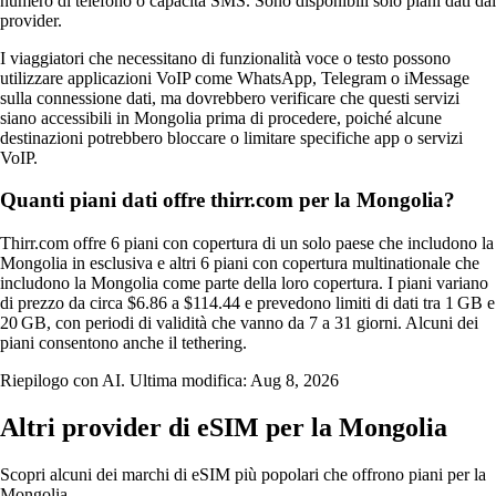
numero di telefono o capacità SMS. Sono disponibili solo piani dati dal
provider.
I viaggiatori che necessitano di funzionalità voce o testo possono
utilizzare applicazioni VoIP come WhatsApp, Telegram o iMessage
sulla connessione dati, ma dovrebbero verificare che questi servizi
siano accessibili in Mongolia prima di procedere, poiché alcune
destinazioni potrebbero bloccare o limitare specifiche app o servizi
VoIP.
Quanti piani dati offre thirr.com per la Mongolia?
Thirr.com offre 6 piani con copertura di un solo paese che includono la
Mongolia in esclusiva e altri 6 piani con copertura multinationale che
includono la Mongolia come parte della loro copertura. I piani variano
di prezzo da circa $6.86 a $114.44 e prevedono limiti di dati tra 1 GB e
20 GB, con periodi di validità che vanno da 7 a 31 giorni. Alcuni dei
piani consentono anche il tethering.
Riepilogo con AI. Ultima modifica:
Aug 8, 2026
Altri provider di eSIM per la Mongolia
Scopri alcuni dei marchi di eSIM più popolari che offrono piani per la
Mongolia