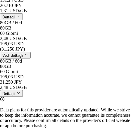
131,24 USD
20.710 JPY
1,31 USD
/GB
Dettagli
80GB / 60d
80GB
60 Giorni
2,48 USD
/GB
198,03 USD
(31.250 JPY)
Vedi dettagli
80GB / 60d
80GB
60 Giorni
198,03 USD
31.250 JPY
2,48 USD
/GB
Dettagli
Data plans for this provider are automatically updated. While we strive
to keep the information accurate, we cannot guarantee its completeness
or accuracy. Please confirm all details on the provider's official website
or app before purchasing.