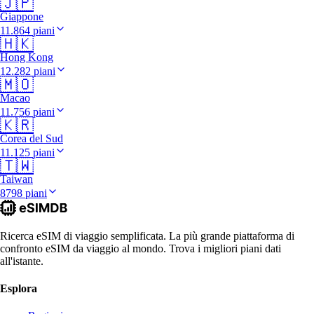
🇯🇵
Giappone
11.864 piani
🇭🇰
Hong Kong
12.282 piani
🇲🇴
Macao
11.756 piani
🇰🇷
Corea del Sud
11.125 piani
🇹🇼
Taiwan
8798 piani
Ricerca eSIM di viaggio semplificata. La più grande piattaforma di
confronto eSIM da viaggio al mondo. Trova i migliori piani dati
all'istante.
Esplora