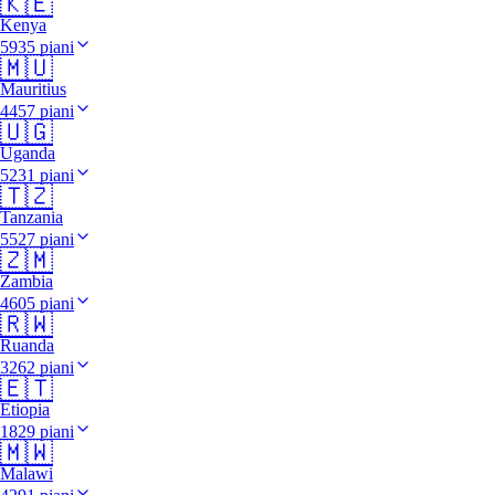
🇰🇪
Kenya
5935 piani
🇲🇺
Mauritius
4457 piani
🇺🇬
Uganda
5231 piani
🇹🇿
Tanzania
5527 piani
🇿🇲
Zambia
4605 piani
🇷🇼
Ruanda
3262 piani
🇪🇹
Etiopia
1829 piani
🇲🇼
Malawi