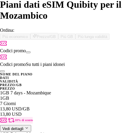
Piani dati eSIM Quibity per il
Mozambico
Ordina:
Più economico
Prezzo/GB
Più GB
Più lunga validità
Codici promo
Codici promo
Su tutti i piani idonei
NOME DEL PIANO
DATI
VALIDITÀ
PREZZO/GB
PREZZO
1GB 7 days - Mozambique
1GB
7 Giorni
13,80 USD
/GB
13,80 USD
10% di sconto
Vedi dettagli