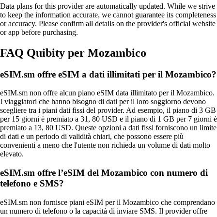
Data plans for this provider are automatically updated. While we strive
to keep the information accurate, we cannot guarantee its completeness
or accuracy. Please confirm all details on the provider's official website
or app before purchasing.
FAQ Quibity per Mozambico
eSIM.sm offre eSIM a dati illimitati per il Mozambico?
eSIM.sm non offre alcun piano eSIM data illimitato per il Mozambico.
I viaggiatori che hanno bisogno di dati per il loro soggiorno devono
scegliere tra i piani dati fissi del provider. Ad esempio, il piano di 3 GB
per 15 giorni è premiato a 31, 80 USD e il piano di 1 GB per 7 giorni è
premiato a 13, 80 USD. Queste opzioni a dati fissi forniscono un limite
di dati e un periodo di validità chiari, che possono essere più
convenienti a meno che l'utente non richieda un volume di dati molto
elevato.
eSIM.sm offre l’eSIM del Mozambico con numero di
telefono e SMS?
eSIM.sm non fornisce piani eSIM per il Mozambico che comprendano
un numero di telefono o la capacità di inviare SMS. Il provider offre