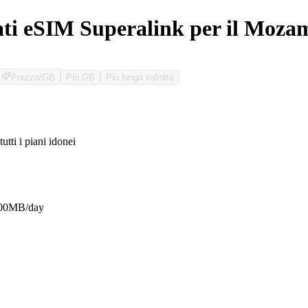
ati eSIM Superalink per il Moza
Prezzo/GB
Più GB
Più lunga validità
tutti i piani idonei
O
500MB/day