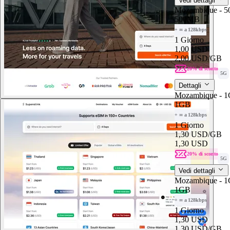
Vedi dettagli
Mozambique - 
500MB
+ ∞ a 128kbps
1 Giorno
1,00 USD
2,00 USD
/GB
20% di sconto
5G
Dettagli
Mozambique - 1
1GB
+ ∞ a 128kbps
1 Giorno
1,30 USD
/GB
1,30 USD
20% di sconto
5G
Vedi dettagli
Mozambique - 1
1GB
+ ∞ a 128kbps
1 Giorno
1,30 USD
1,30 USD
/GB