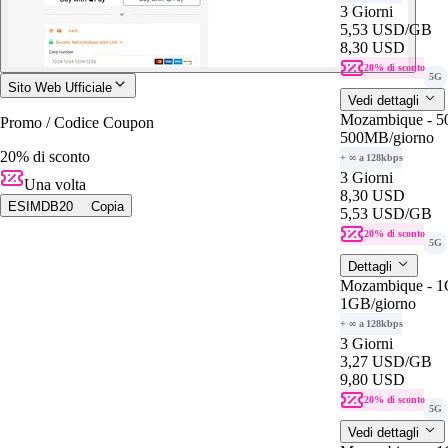
3 Giorni
5,53 USD
/GB
8,30 USD
20% di sconto
5G
Sito Web Ufficiale
Vedi dettagli
Mozambique - 
Promo / Codice Coupon
500MB
/giorno
20% di sconto
+ ∞ a 128kbps
3 Giorni
Una volta
8,30 USD
ESIMDB20
Copia
5,53 USD
/GB
20% di sconto
5G
Dettagli
Mozambique - 1
1GB
/giorno
+ ∞ a 128kbps
3 Giorni
3,27 USD
/GB
9,80 USD
20% di sconto
5G
Vedi dettagli