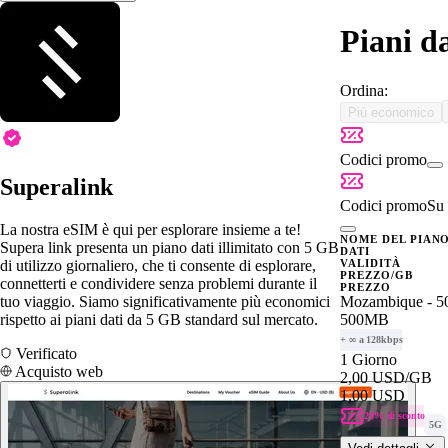
Piani d
Ordina:
Più economico
Codici promo
Superalink
Codici promo
Su 
La nostra eSIM è qui per esplorare insieme a te!
NOME DEL PIAN
Supera link presenta un piano dati illimitato con 5 GB
DATI
di utilizzo giornaliero, che ti consente di esplorare,
VALIDITÀ
PREZZO/GB
connetterti e condividere senza problemi durante il
PREZZO
tuo viaggio. Siamo significativamente più economici
Mozambique - 
rispetto ai piani dati da 5 GB standard sul mercato.
500MB
+ ∞ a 128kbps
Verificato
1 Giorno
Acquisto web
2,00 USD
/GB
1,00 USD
20% di sconto
5G