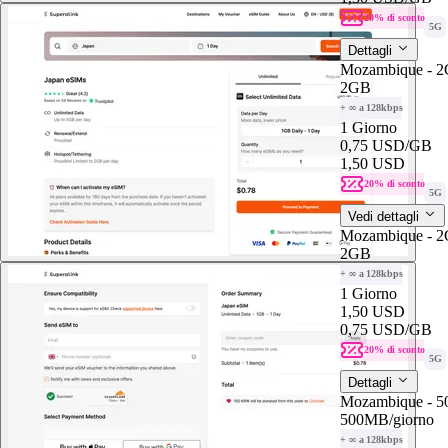
20% di sconto
5G
Dettagli
Mozambique - 2
2GB
+ ∞ a 128kbps
1 Giorno
0,75 USD
/GB
1,50 USD
20% di sconto
5G
Vedi dettagli
Mozambique - 2
2GB
+ ∞ a 128kbps
1 Giorno
1,50 USD
0,75 USD
/GB
20% di sconto
5G
Dettagli
Mozambique - 
500MB
/giorno
+ ∞ a 128kbps