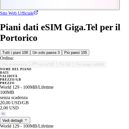
Sito Web Ufficiale
Piani dati eSIM Giga.Tel per il
Portorico
Tutti i piani
108
Un solo paese
3
Più paesi
105
Ordina:
Più economico
Prezzo/GB
Più GB
Più lunga validità
NOME DEL PIANO
DATI
VALIDITÀ
PREZZO/GB
PREZZO
World 129 - 100MB/Lifetime
100MB
senza scadenza
20,00 USD
/GB
2,00 USD
5G
Vedi dettagli
World 129 - 100MB/Lifetime