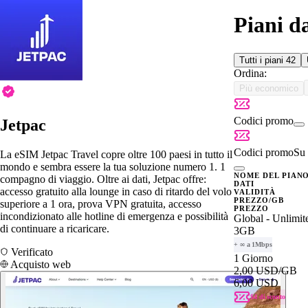
Piani d
Tutti i piani
42
Ordina:
Più economico
Codici promo
Jetpac
Codici promo
Su 
La eSIM Jetpac Travel copre oltre 100 paesi in tutto il
mondo e sembra essere la tua soluzione numero 1. 1
NOME DEL PIAN
compagno di viaggio. Oltre ai dati, Jetpac offre:
DATI
accesso gratuito alla lounge in caso di ritardo del volo
VALIDITÀ
PREZZO/GB
superiore a 1 ora, prova VPN gratuita, accesso
PREZZO
incondizionato alle hotline di emergenza e possibilità
Global - Unlimit
di continuare a ricaricare.
3GB
+ ∞ a 1Mbps
Verificato
1 Giorno
Acquisto web
2,00 USD
/GB
6,00 USD
$4 di sconto