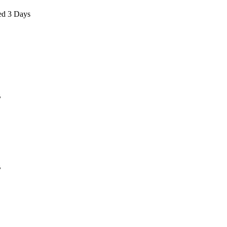
ed 3 Days
B
B