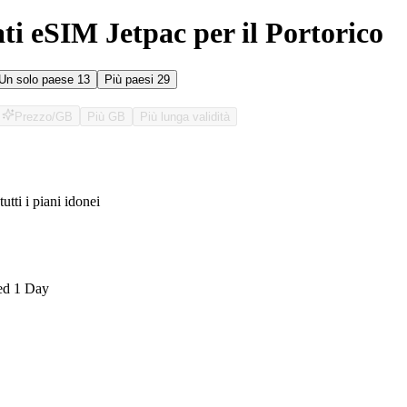
ati eSIM Jetpac per il Portorico
Un solo paese
13
Più paesi
29
Prezzo/GB
Più GB
Più lunga validità
tutti i piani idonei
O
ed 1 Day