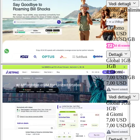
Vedi dettagli
Global - Unlimit
3GB
+ ∞ a 1Mbps
1 Giorno
6,00 USD
2,00 USD
/GB
$4 di sconto
Dettagli
Global 1GB
1GB
4 Giorni
7,00 USD
/GB
7,00 USD
Nuovi utenti
Vedi dettagli
Global 1GB
1GB
4 Giorni
7,00 USD
7,00 USD
/GB
Nuovi utenti
Dettagli