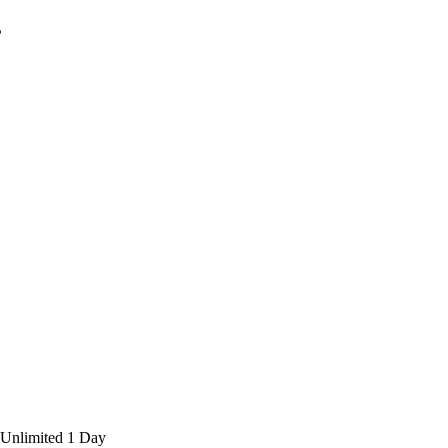
B
nlimited 1 Day