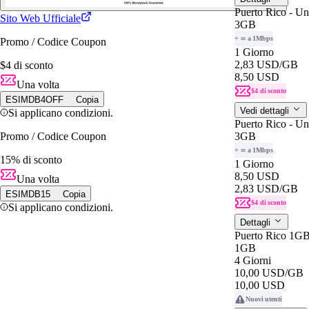
Puerto Rico - Un
Sito Web Ufficiale
3GB
+ ∞ a 1Mbps
Promo / Codice Coupon
1 Giorno
2,83 USD
/GB
$4 di sconto
8,50 USD
Una volta
$4 di sconto
ESIMDB4OFF
Copia
Vedi dettagli
Si applicano condizioni.
Puerto Rico - Un
Promo / Codice Coupon
3GB
+ ∞ a 1Mbps
15% di sconto
1 Giorno
8,50 USD
Una volta
2,83 USD
/GB
ESIMDB15
Copia
$4 di sconto
Si applicano condizioni.
Dettagli
Puerto Rico 1G
1GB
4 Giorni
10,00 USD
/GB
10,00 USD
Nuovi utenti