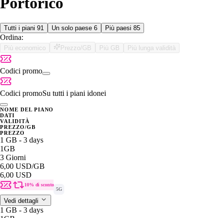
Portorico
Tutti i piani
91
Un solo paese
6
Più paesi
85
Ordina:
Più economico
Prezzo/GB
Più GB
Più lunga validità
Codici promo
Codici promo
Su tutti i piani idonei
NOME DEL PIANO
DATI
VALIDITÀ
PREZZO/GB
PREZZO
1 GB - 3 days
1GB
3 Giorni
6,00 USD
/GB
6,00 USD
10% di sconto
5G
Vedi dettagli
1 GB - 3 days