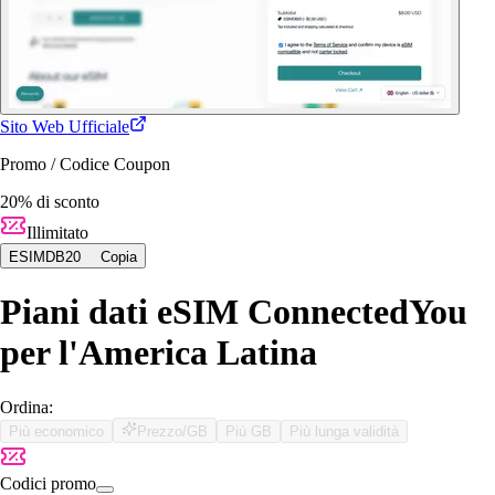
Sito Web Ufficiale
Promo / Codice Coupon
20% di sconto
Illimitato
ESIMDB20
Copia
Piani dati eSIM ConnectedYou
per l'America Latina
Ordina:
Più economico
Prezzo/GB
Più GB
Più lunga validità
Codici promo