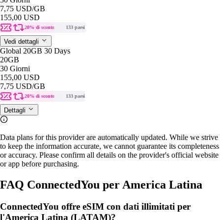
7,75 USD
/GB
155,00 USD
20% di sconto
133 paesi
Vedi dettagli
Global 20GB 30 Days
20GB
30 Giorni
155,00 USD
7,75 USD
/GB
20% di sconto
133 paesi
Dettagli
Data plans for this provider are automatically updated. While we strive
to keep the information accurate, we cannot guarantee its completeness
or accuracy. Please confirm all details on the provider's official website
or app before purchasing.
FAQ ConnectedYou per America Latina
ConnectedYou offre eSIM con dati illimitati per
l'America Latina (LATAM)?