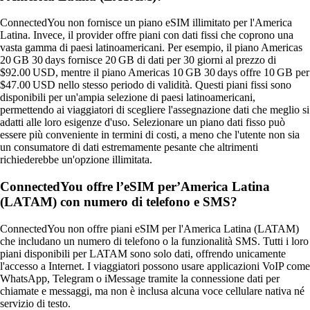
ConnectedYou non fornisce un piano eSIM illimitato per l'America
Latina. Invece, il provider offre piani con dati fissi che coprono una
vasta gamma di paesi latinoamericani. Per esempio, il piano Americas
20 GB 30 days fornisce 20 GB di dati per 30 giorni al prezzo di
$92.00 USD, mentre il piano Americas 10 GB 30 days offre 10 GB per
$47.00 USD nello stesso periodo di validità. Questi piani fissi sono
disponibili per un'ampia selezione di paesi latinoamericani,
permettendo ai viaggiatori di scegliere l'assegnazione dati che meglio si
adatti alle loro esigenze d'uso. Selezionare un piano dati fisso può
essere più conveniente in termini di costi, a meno che l'utente non sia
un consumatore di dati estremamente pesante che altrimenti
richiederebbe un'opzione illimitata.
ConnectedYou offre l’eSIM per’America Latina
(LATAM) con numero di telefono e SMS?
ConnectedYou non offre piani eSIM per l'America Latina (LATAM)
che includano un numero di telefono o la funzionalità SMS. Tutti i loro
piani disponibili per LATAM sono solo dati, offrendo unicamente
l'accesso a Internet. I viaggiatori possono usare applicazioni VoIP come
WhatsApp, Telegram o iMessage tramite la connessione dati per
chiamate e messaggi, ma non è inclusa alcuna voce cellulare nativa né
servizio di testo.