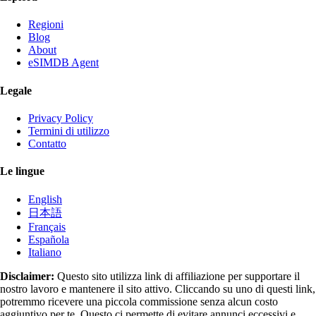
Regioni
Blog
About
eSIMDB Agent
Legale
Privacy Policy
Termini di utilizzo
Contatto
Le lingue
English
日本語
Français
Española
Italiano
Disclaimer:
Questo sito utilizza link di affiliazione per supportare il
nostro lavoro e mantenere il sito attivo. Cliccando su uno di questi link,
potremmo ricevere una piccola commissione senza alcun costo
aggiuntivo per te. Questo ci permette di evitare annunci eccessivi e