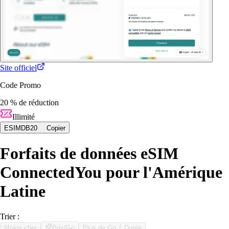
Site officiel
Code Promo
20 % de réduction
Illimité
ESIMDB20
Copier
Forfaits de données eSIM
ConnectedYou pour l'Amérique
Latine
Trier :
Moins cher
Prix/Go
Plus de Go
Durée