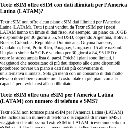
Textr eSIM offre eSIM con dati illimitati per l’America
Latina (LATAM)?
Textr eSIM non offre alcun piano eSIM dati illimitati per l'America
Latina (LATAM). Tutti i piani venduti da Textr eSIM per i paesi
LATAM hanno un limite di dati fisso. Ad esempio, un piano da 10 GB
è disponibile per 30 giorni a 55, 93 USD, coprendo Argentina, Bolivia,
Brasile, Colombia, Repubblica Dominicana, Guyana francese,
Guadalupa, Perù, Porto Rico, Paraguay, Uruguay e 15 altre nazioni.
Un piano simile da 5 GB è venduto per 30 giorni a 84, 95 USD e
copre la stessa ampia lista di paesi. Poiché i piani sono limitati, i
viaggiatori che necessitano di più dati rispetto alle quote disponibili
potrebbero trovare un piano a dati fissi più conveniente di
un'alternativa illimitata. Solo gli utenti con un consumo di dati molto
elevato dovrebbero considerare il costo totale di più piani con alta
capacità per avvicinarsi all'uso illimitato.
Textr eSIM offre una eSIM per l'America Latina
(LATAM) con numero di telefono e SMS?
Textr eSIM non fornisce piani eSIM per l'America Latina (LATAM)
che includano un numero di telefono o la capacità di inviare SMS. I
viaggiatori che utilizzano Textr eSIM in LATAM riceveranno solo un
eSIM a dati. Per la voce e la messaggistica, i clienti possono fare