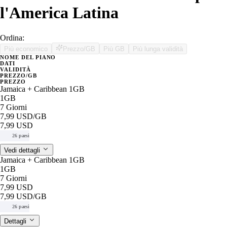
l'America Latina
Ordina:
Più economico
Prezzo/GB
Più GB
Più lunga validità
NOME DEL PIANO
DATI
VALIDITÀ
PREZZO/GB
PREZZO
Jamaica + Caribbean 1GB
1GB
7 Giorni
7,99 USD
/GB
7,99 USD
26 paesi
Vedi dettagli
Jamaica + Caribbean 1GB
1GB
7 Giorni
7,99 USD
7,99 USD
/GB
26 paesi
Dettagli