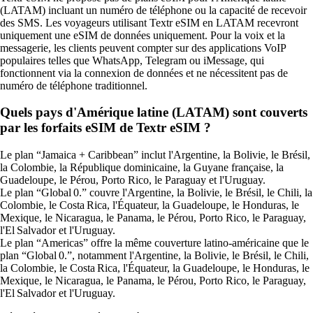
(LATAM) incluant un numéro de téléphone ou la capacité de recevoir
des SMS. Les voyageurs utilisant Textr eSIM en LATAM recevront
uniquement une eSIM de données uniquement. Pour la voix et la
messagerie, les clients peuvent compter sur des applications VoIP
populaires telles que WhatsApp, Telegram ou iMessage, qui
fonctionnent via la connexion de données et ne nécessitent pas de
numéro de téléphone traditionnel.
Quels pays d'Amérique latine (LATAM) sont couverts
par les forfaits eSIM de Textr eSIM ?
Le plan “Jamaica + Caribbean” inclut l'Argentine, la Bolivie, le Brésil,
la Colombie, la République dominicaine, la Guyane française, la
Guadeloupe, le Pérou, Porto Rico, le Paraguay et l'Uruguay.
Le plan “Global 0.” couvre l'Argentine, la Bolivie, le Brésil, le Chili, la
Colombie, le Costa Rica, l'Équateur, la Guadeloupe, le Honduras, le
Mexique, le Nicaragua, le Panama, le Pérou, Porto Rico, le Paraguay,
l'El Salvador et l'Uruguay.
Le plan “Americas” offre la même couverture latino‑américaine que le
plan “Global 0.”, notamment l'Argentine, la Bolivie, le Brésil, le Chili,
la Colombie, le Costa Rica, l'Équateur, la Guadeloupe, le Honduras, le
Mexique, le Nicaragua, le Panama, le Pérou, Porto Rico, le Paraguay,
l'El Salvador et l'Uruguay.