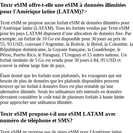
Textr eSIM offre-t-elle une eSIM à données illimitées
pour l'Amérique latine (LATAM)?>
Textr eSIM ne propose aucun forfait eSIM de données illimitées pour
l’Amérique latine (LATAM). Tous les forfaits vendus par Textr eSIM
pour les pays LATAM disposent d’une allocation de données fixe. Par
exemple, un forfait de 10 Go est disponible pour 30 jours au prix de
55, 93 USD, couvrant l’Argentine, la Bolivie, le Brésil, la Colombie, la
République dominicaine, la Guyane française, la Guadeloupe, le
Pérou, Puerto Rico, le Paraguay, l’Uruguay et 15 autres nations. Un
forfait similaire de 5 Go est vendu pour 30 jours à 84, 95 USD et
couvre la même large liste de pays.
Étant donné que les forfaits sont plafonnés, les voyageurs qui ont
besoin de plus de données que les plafonds disponibles peuvent
trouver qu’un forfait à données fixes est plus rentable qu’une
alternative illimitée. Seuls les utilisateurs très intensifs en données
devraient considérer le coût total de plusieurs forfaits à haute limite
pour approcher une utilisation illimitée.
Textr eSIM propose-t-il une eSIM LATAM avec
numéro de téléphone et SMS?
Textr eSIM ne propose pas de plans eSIM pour l'Amérique latine