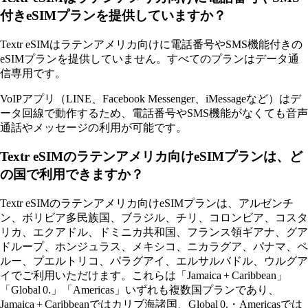
付きeSIMプランを提供していますか？
Textr eSIMはラテンアメリカ向けに電話番号やSMS機能付きの
eSIMプランを提供していません。すべてのプランはデータ通
信専用です。
VoIPアプリ（LINE、Facebook Messenger、iMessageなど）はデ
ータ回線で動作するため、電話番号やSMS機能がなくても音声
通話やメッセージの利用が可能です。
Textr eSIMのラテンアメリカ向けeSIMプランは、ど
の国で利用できますか？
Textr eSIMのラテンアメリカ向けeSIMプランは、アルゼンチ
ン、ボリビア多民族国、ブラジル、チリ、コロンビア、コスタ
リカ、エクアドル、ドミニカ共和国、フランス領ギアナ、グア
ドループ、ホンジュラス、メキシコ、ニカラグア、パナマ、ペ
ルー、プエルトリコ、パラグアイ、エルサルバドル、ウルグア
イでご利用いただけます。これらは「Jamaica + Caribbean」
「Global 0.」「Americas」いずれも複数国プランであり、
Jamaica + Caribbeanではカリブ海諸国、Global 0.・Americasでは