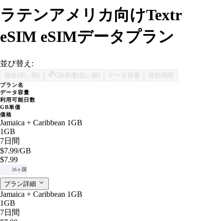
ラテンアメリカ向けTextr
eSIM eSIMデータプラン
並び替え:
価格(安い順)
GB単価(低い順)
データ容量
有効期間
プラン名
データ容量
利用可能日数
GB単価
価格
Jamaica + Caribbean 1GB
1GB
7日間
$7.99
/GB
$7.99
26ヶ国
プラン詳細
Jamaica + Caribbean 1GB
1GB
7日間