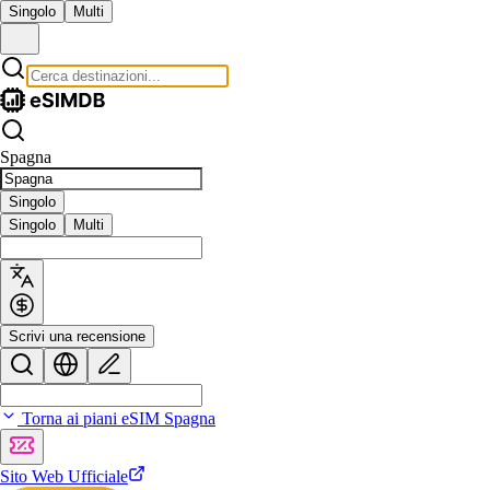
Singolo
Multi
Spagna
Singolo
Singolo
Multi
Scrivi una recensione
Torna ai piani eSIM Spagna
Sito Web Ufficiale