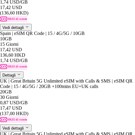
1,74 USD
/GB
17,42 USD
(136,60 HKD)
HK$5 di sconto
Vedi dettagli
Spain | eSIM QR Code | 15 / 4G/5G / 10GB
10GB
15 Giorni
17,42 USD
136,60 HKD
1,74 USD
/GB
HK$5 di sconto
Dettagli
UK | Great Britain 5G Unlimited eSIM with Calls & SMS | eSIM QR
Code | 15 / 4G/5G / 20GB +100mins EU+UK calls
20GB
30 Giorni
0,87 USD
/GB
17,47 USD
(137,00 HKD)
HK$5 di sconto
Vedi dettagli
UK | Great Britain 5G Unlimited eSIM with Calls & SMS | eSIM QR