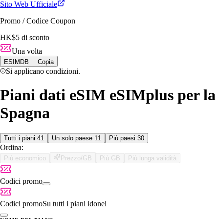
Sito Web Ufficiale
Promo / Codice Coupon
HK$5 di sconto
Una volta
ESIMDB
Copia
Si applicano condizioni.
Piani dati eSIM eSIMplus per la
Spagna
Tutti i piani
41
Un solo paese
11
Più paesi
30
Ordina:
Più economico
Prezzo/GB
Più GB
Più lunga validità
Codici promo
Codici promo
Su tutti i piani idonei