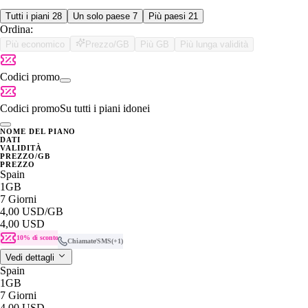
Tutti i piani
28
Un solo paese
7
Più paesi
21
Ordina:
Più economico
Prezzo/GB
Più GB
Più lunga validità
Codici promo
Codici promo
Su tutti i piani idonei
NOME DEL PIANO
DATI
VALIDITÀ
PREZZO/GB
PREZZO
Spain
1GB
7 Giorni
4,00 USD
/GB
4,00 USD
10% di sconto
Chiamate/SMS
(+1)
Vedi dettagli
Spain
1GB
7 Giorni
4,00 USD