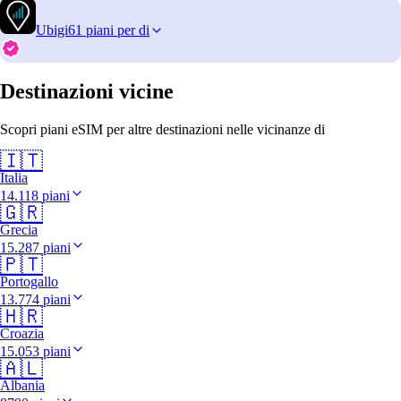
Ubigi
61 piani per di
Destinazioni vicine
Scopri piani eSIM per altre destinazioni nelle vicinanze di
🇮🇹
Italia
14.118 piani
🇬🇷
Grecia
15.287 piani
🇵🇹
Portogallo
13.774 piani
🇭🇷
Croazia
15.053 piani
🇦🇱
Albania