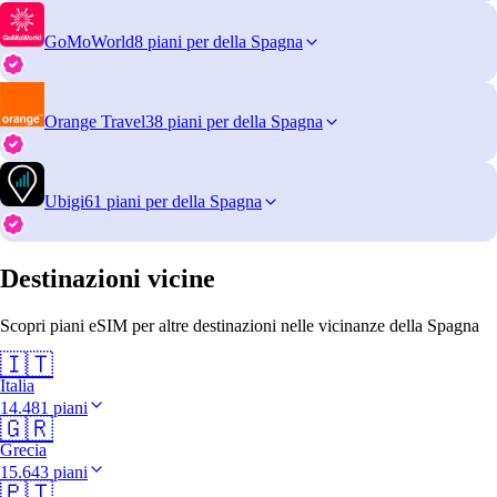
GoMoWorld
8 piani per della Spagna
Orange Travel
38 piani per della Spagna
Ubigi
61 piani per della Spagna
Destinazioni vicine
Scopri piani eSIM per altre destinazioni nelle vicinanze della Spagna
🇮🇹
Italia
14.481 piani
🇬🇷
Grecia
15.643 piani
🇵🇹