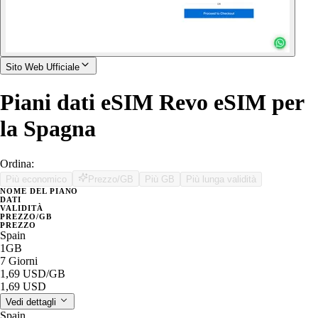
Sito Web Ufficiale
Piani dati eSIM Revo eSIM per
la Spagna
Ordina:
Più economico
Prezzo/GB
Più GB
Più lunga validità
NOME DEL PIANO
DATI
VALIDITÀ
PREZZO/GB
PREZZO
Spain
1GB
7 Giorni
1,69 USD
/GB
1,69 USD
Vedi dettagli
Spain