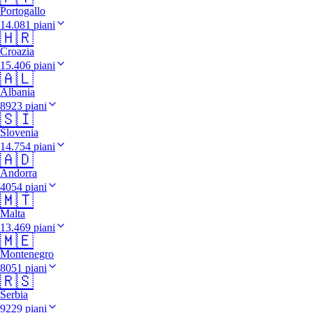
Portogallo
14.081 piani
🇭🇷
Croazia
15.406 piani
🇦🇱
Albania
8923 piani
🇸🇮
Slovenia
14.754 piani
🇦🇩
Andorra
4054 piani
🇲🇹
Malta
13.469 piani
🇲🇪
Montenegro
8051 piani
🇷🇸
Serbia
9229 piani