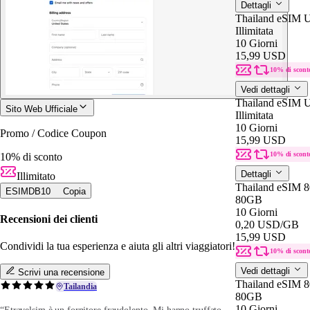
Dettagli
Thailand eSIM U
Illimitata
10 Giorni
15,99 USD
10% di scont
Vedi dettagli
Thailand eSIM U
Sito Web Ufficiale
Illimitata
10 Giorni
Promo / Codice Coupon
15,99 USD
10% di scont
10% di sconto
Dettagli
Illimitato
Thailand eSIM 8
ESIMDB10
Copia
80GB
10 Giorni
Recensioni dei clienti
0,20 USD
/GB
15,99 USD
Condividi la tua esperienza e aiuta gli altri viaggiatori!
10% di scont
Vedi dettagli
Scrivi una recensione
Thailand eSIM 8
Tailandia
80GB
10 Giorni