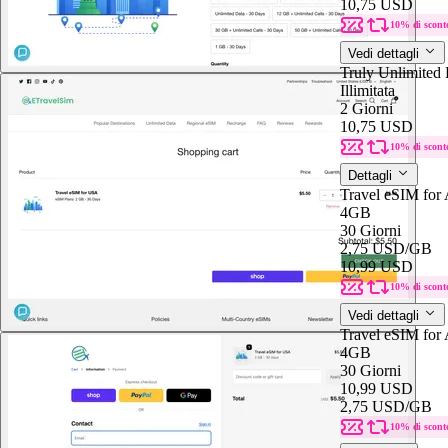
10,75 USD
10% di scont
Vedi dettagli
Truly Unlimited 
Illimitata
2 Giorni
10,75 USD
10% di scont
Dettagli
Travel eSIM for
4GB
30 Giorni
2,75 USD
/GB
10,99 USD
10% di scont
Vedi dettagli
Travel eSIM for
4GB
30 Giorni
10,99 USD
2,75 USD
/GB
10% di scont