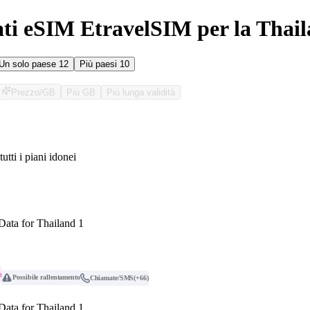
ati eSIM EtravelSIM per la Thai
Un solo paese
12
Più paesi
10
Prezzo/GB
Più GB
Più lunga validità
tutti i piani idonei
O
Data for Thailand 1
o
Possibile rallentamento
Chiamate/SMS
(+66)
Data for Thailand 1