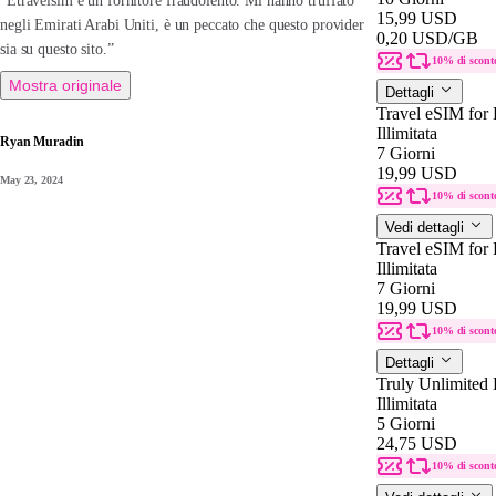
“Etravelsim è un fornitore fraudolento. Mi hanno truffato
15,99 USD
negli Emirati Arabi Uniti, è un peccato che questo provider
0,20 USD
/GB
sia su questo sito.”
10% di scont
Mostra originale
Dettagli
Travel eSIM for
Illimitata
Ryan Muradin
7 Giorni
19,99 USD
May 23, 2024
10% di scont
Vedi dettagli
Travel eSIM for
Illimitata
7 Giorni
19,99 USD
10% di scont
Dettagli
Truly Unlimited 
Illimitata
5 Giorni
24,75 USD
10% di scont