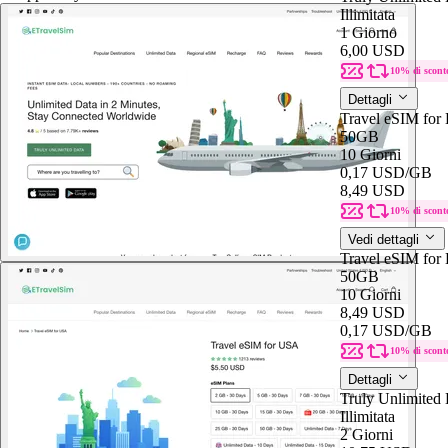
Illimitata
1 Giorno
6,00 USD
10% di scont
Dettagli
Travel eSIM for
50GB
10 Giorni
0,17 USD
/GB
8,49 USD
10% di scont
Vedi dettagli
Travel eSIM for
50GB
10 Giorni
8,49 USD
0,17 USD
/GB
10% di scont
Dettagli
Truly Unlimited 
Illimitata
2 Giorni