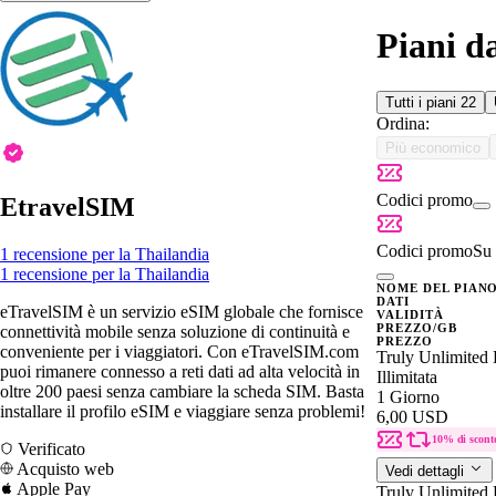
Piani d
Tutti i piani
22
Ordina:
Più economico
Codici promo
EtravelSIM
Codici promo
Su 
1 recensione per la Thailandia
1 recensione per la Thailandia
NOME DEL PIAN
DATI
eTravelSIM è un servizio eSIM globale che fornisce
VALIDITÀ
PREZZO/GB
connettività mobile senza soluzione di continuità e
PREZZO
conveniente per i viaggiatori. Con eTravelSIM.com
Truly Unlimited 
puoi rimanere connesso a reti dati ad alta velocità in
Illimitata
oltre 200 paesi senza cambiare la scheda SIM. Basta
1 Giorno
installare il profilo eSIM e viaggiare senza problemi!
6,00 USD
10% di scont
Verificato
Acquisto web
Vedi dettagli
Apple Pay
Truly Unlimited 